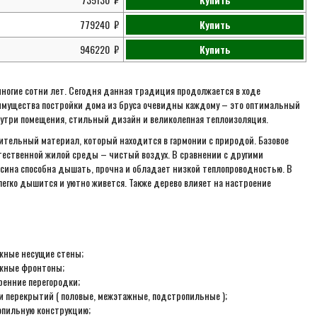
779240
Купить
946220
Купить
ногие сотни лет. Сегодня данная традиция продолжается в ходе
имущества постройки дома из бруса очевидны каждому – это оптимальный
утри помещения, стильный дизайн и великолепная теплоизоляция.
ительный материал, который находится в гармонии с природой. Базовое
тественной жилой среды – чистый воздух. В сравнении с другими
ина способна дышать, прочна и обладает низкой теплопроводностью. В
легко дышится и уютно живется. Также дерево влияет на настроение
ужные несущие стены;
ужные фронтоны;
ренние перегородки;
ки перекрытий ( половые, межэтажные, подстропильные );
опильную конструкцию;