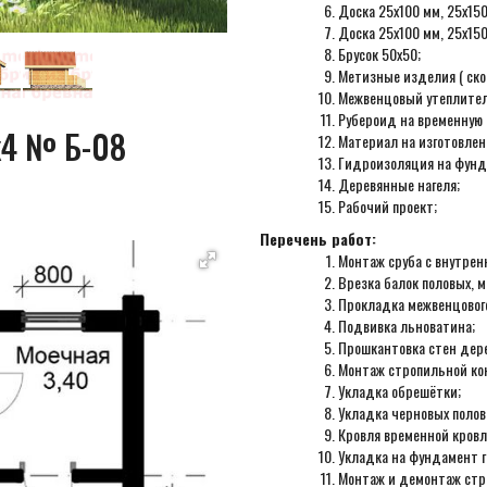
Доска 25х100 мм, 25х150
Доска 25х100 мм, 25х150
Брусок 50х50;
Метизные изделия ( скоб
Межвенцовый утеплител
Рубероид на временную
х4 № Б-08
Материал на изготовлен
Гидроизоляция на фунд
Деревянные нагеля;
Рабочий проект;
Перечень работ:
Монтаж сруба с внутрен
Врезка балок половых, 
Прокладка межвенцового
Подвивка льноватина;
Прошкантовка стен дер
Монтаж стропильной ко
Укладка обрешётки;
Укладка черновых полов
Кровля временной кров
Укладка на фундамент 
Монтаж и демонтаж стр