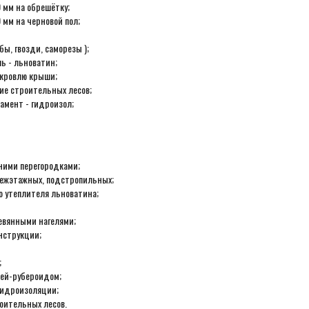
 мм на обрешётку;
 мм на черновой пол;
ы, гвозди, саморезы );
ь - льноватин;
 кровлю крыши;
ие строительных лесов;
амент - гидроизол;
ними перегородками;
межэтажных, подстропильных;
 утеплителя льноватина;
евянными нагелями;
нструкции;
;
лей-рубероидом;
гидроизоляции;
оительных лесов.