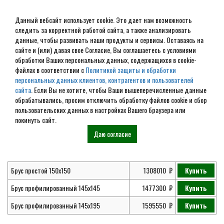
Данный вебсайт использует cookie. Это дает нам возможность
следить за корректной работой сайта, а также анализировать
данные, чтобы развивать наши продукты и сервисы. Оставаясь на
сайте и (или) давая свое Согласие, Вы соглашаетесь с условиями
обработки Ваших персональных данных, содержащихся в cookie-
Дом из бруса № ДБ-190
файлах в соответствии с
Политикой защиты и обработки
персональных данных клиентов, контрагентов и пользователей
сайта
. Если Вы не хотите, чтобы Ваши вышеперечисленные данные
обрабатывались, просим отключить обработку файлов cookie и сбор
Главная
Проекты
Дома из бруса
Проект дома из бруса № 190
пользовательских данных в настройках Вашего браузера или
покинуть сайт.
Даю согласие
Цена
Брус простой 150х150
1308010
Купить
Брус профилированный 145х145
1477300
Купить
Брус профилированный 145х195
1595550
Купить