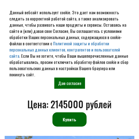
Данный вебсайт использует cookie. Это дает нам возможность
следить за корректной работой сайта, а также анализировать
данные, чтобы развивать наши продукты и сервисы. Оставаясь на
сайте и (или) давая свое Согласие, Вы соглашаетесь с условиями
обработки Ваших персональных данных, содержащихся в cookie-
А фрейм дом-шалаш №
файлах в соответствии с
Политикой защиты и обработки
персональных данных клиентов, контрагентов и пользователей
ДШ-09
сайта
. Если Вы не хотите, чтобы Ваши вышеперечисленные данные
обрабатывались, просим отключить обработку файлов cookie и сбор
пользовательских данных в настройках Вашего браузера или
покинуть сайт.
Главная
Проекты
Дома-шалаши
А фрейм дом-шалаш № 09
Даю согласие
Цена:
2145000 рублей
Купить