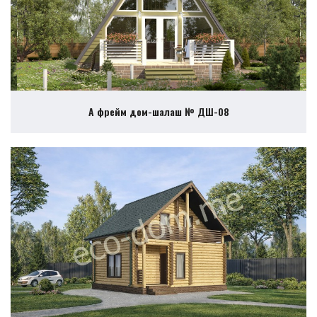
А фрейм дом-шалаш № ДШ-08