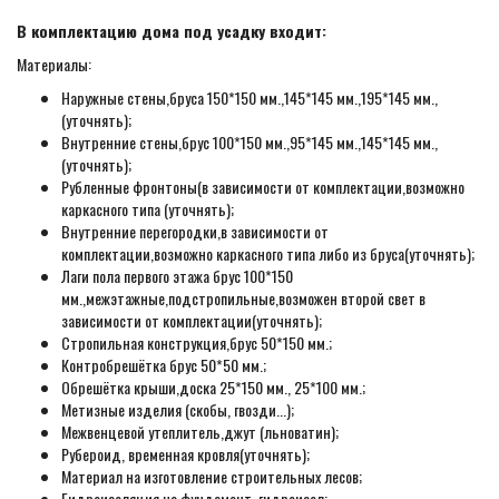
В комплектацию дома под усадку входит:
Материалы:
Наружные стены,бруса 150*150 мм.,145*145 мм.,195*145 мм.,
(уточнять);
Внутренние стены,брус 100*150 мм.,95*145 мм.,145*145 мм.,
(уточнять);
Рубленные фронтоны(в зависимости от комплектации,возможно
каркасного типа (уточнять);
Внутренние перегородки,в зависимости от
комплектации,возможно каркасного типа либо из бруса(уточнять);
Лаги пола первого этажа брус 100*150
мм.,межэтажные,подстропильные,возможен второй свет в
зависимости от комплектации(уточнять);
Стропильная конструкция,брус 50*150 мм.;
Контробрешётка брус 50*50 мм.;
Обрешётка крыши,доска 25*150 мм., 25*100 мм.;
Метизные изделия (скобы, гвозди...);
Межвенцевой утеплитель,джут (льноватин);
Рубероид, временная кровля(уточнять);
Материал на изготовление строительных лесов;
Гидроизоляция на фундамент, гидроизол;