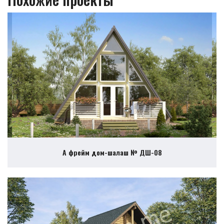
А фрейм дом-шалаш № ДШ-08