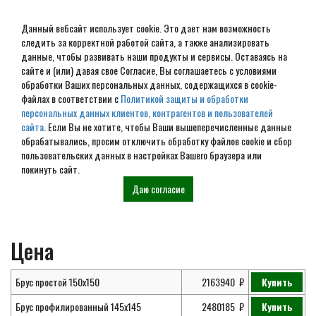
Данный вебсайт использует cookie. Это дает нам возможность
следить за корректной работой сайта, а также анализировать
данные, чтобы развивать наши продукты и сервисы. Оставаясь на
сайте и (или) давая свое Согласие, Вы соглашаетесь с условиями
обработки Ваших персональных данных, содержащихся в cookie-
Проект элитного дома из
файлах в соответствии с
Политикой защиты и обработки
персональных данных клиентов, контрагентов и пользователей
бруса № ЭД-125
сайта
. Если Вы не хотите, чтобы Ваши вышеперечисленные данные
обрабатывались, просим отключить обработку файлов cookie и сбор
пользовательских данных в настройках Вашего браузера или
покинуть сайт.
Главная
Проекты
Элитные дома из
Проект элитного дома №
Даю согласие
бруса
ЭД-125
Цена
Брус простой 150х150
2163940
Купить
Брус профилированный 145х145
2480185
Купить