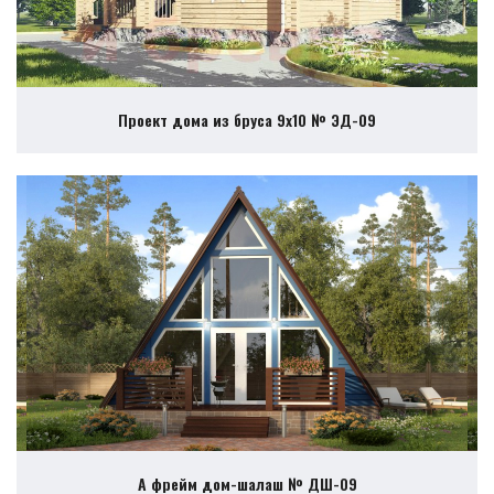
Проект дома из бруса 9х10 № ЭД-09
А фрейм дом-шалаш № ДШ-09