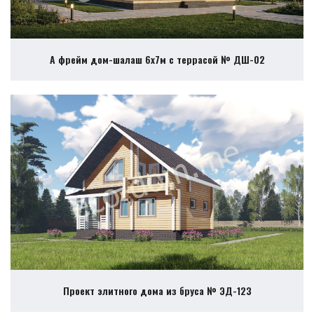
А фрейм дом-шалаш 6х7м с террасой № ДШ-02
Проект элитного дома из бруса № ЭД-123