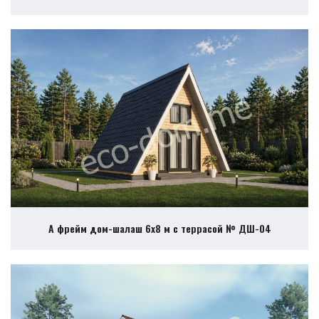
А фрейм дом-шалаш 6х8 м с террасой № ДШ-04