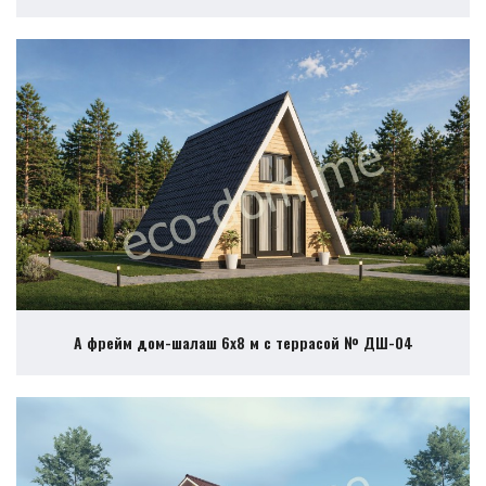
А фрейм дом-шалаш 6х8 м с террасой № ДШ-04