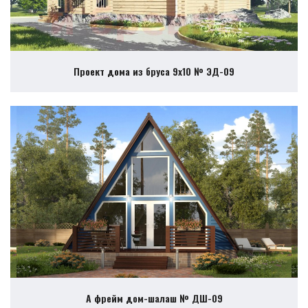
Проект дома из бруса 9х10 № ЭД-09
А фрейм дом-шалаш № ДШ-09