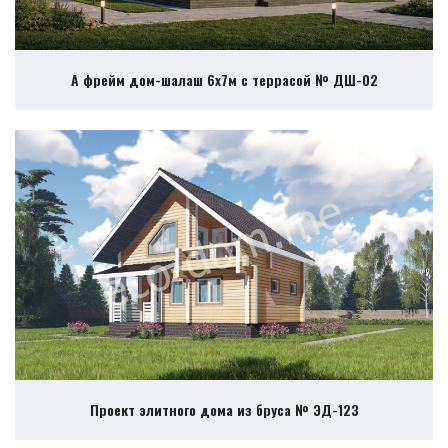
А фрейм дом-шалаш 6х7м с террасой № ДШ-02
Проект элитного дома из бруса № ЭД-123