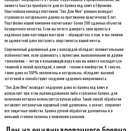
сможете быстро приобрести дом из бревна под ключ в Ефремове.
Опытнейшая команда плотников "Эко Дом Мне" успешно возводит
строения из натурального дерева на протяжении практически 8 лет.
Портфолио нашей компании насчитывает более 200 сданных объектов
безупречного качества. Если вы хотите доверить свои проекты в
надежные руки настоящих мастеров – обращайтесь к нам, и мы сможем
по адекватной цене построить апартаменты вашей мечты.
Современный деревянный дом с мансардой обладает положительными
особенностями, если сравнивать с проектами, выполненными по другим
технологиям – летом в изнывающую жару в них вы можете насладиться
тишиной и легкой прохладой, а зимой - теплом и комфортом. К тому же,
такие дома на 100% экологичны и натуральны, обладают высокой
эстетикой и способствуют созданию здорового микроклимата.
"Эко Дом Мне" возводит недорогие дома из бревна под ключ и
использует при этом оцилиндрованное либо строганное бревно, для
получения которого используется ручная рубка. Такой способ обработки
оставляет нетронутым наружный слой древесины, а значит, сохраняет
все защитные свойства. Бревна ручной обработки долговечны и в
меньшей степени склонны к появлению расколов.
Дом из оцилиндрованного бревна