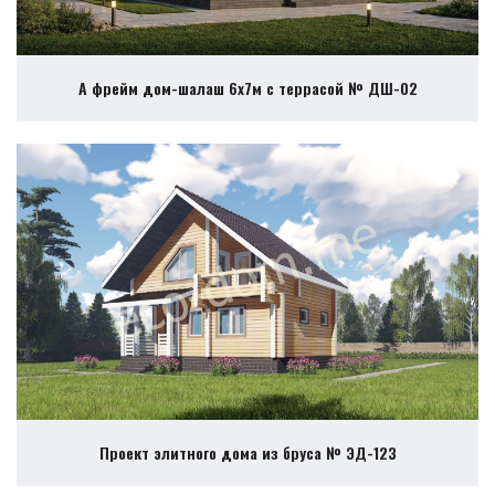
А фрейм дом-шалаш 6х7м с террасой № ДШ-02
Проект элитного дома из бруса № ЭД-123