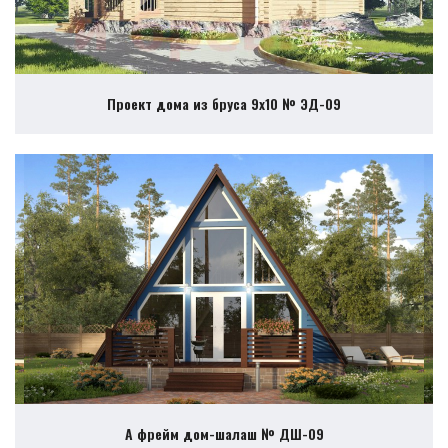
Проект дома из бруса 9х10 № ЭД-09
А фрейм дом-шалаш № ДШ-09