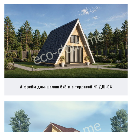
А фрейм дом-шалаш 6х8 м с террасой № ДШ-04