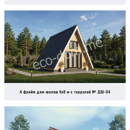
А фрейм дом-шалаш 6х8 м с террасой № ДШ-04