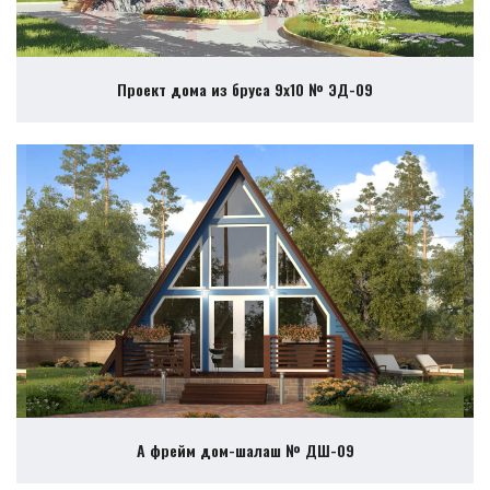
Проект дома из бруса 9х10 № ЭД-09
А фрейм дом-шалаш № ДШ-09