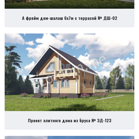
А фрейм дом-шалаш 6х7м с террасой № ДШ-02
Проект элитного дома из бруса № ЭД-123