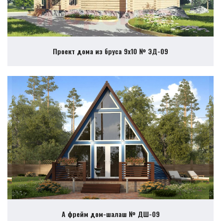
Проект дома из бруса 9х10 № ЭД-09
А фрейм дом-шалаш № ДШ-09