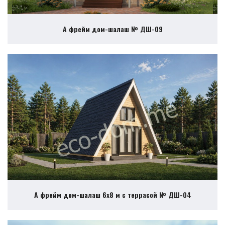
А фрейм дом-шалаш № ДШ-09
А фрейм дом-шалаш 6х8 м с террасой № ДШ-04