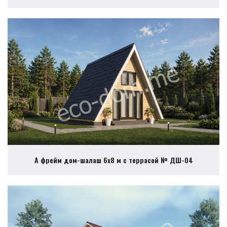
А фрейм дом-шалаш 6х8 м с террасой № ДШ-04