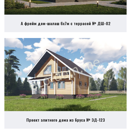
А фрейм дом-шалаш 6х7м с террасой № ДШ-02
Проект элитного дома из бруса № ЭД-123