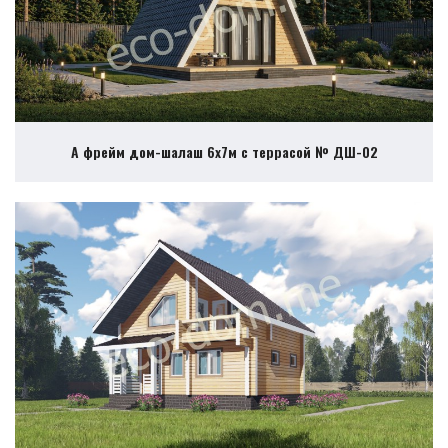
А фрейм дом-шалаш 6х7м с террасой № ДШ-02