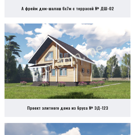
А фрейм дом-шалаш 6х7м с террасой № ДШ-02
Проект элитного дома из бруса № ЭД-123