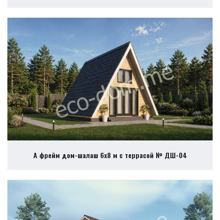
А фрейм дом-шалаш 6х8 м с террасой № ДШ-04