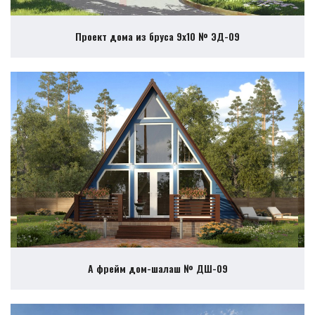
Проект дома из бруса 9х10 № ЭД-09
А фрейм дом-шалаш № ДШ-09