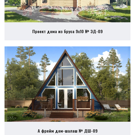
Проект дома из бруса 9х10 № ЭД-09
А фрейм дом-шалаш № ДШ-09