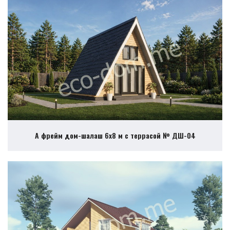
А фрейм дом-шалаш 6х8 м с террасой № ДШ-04