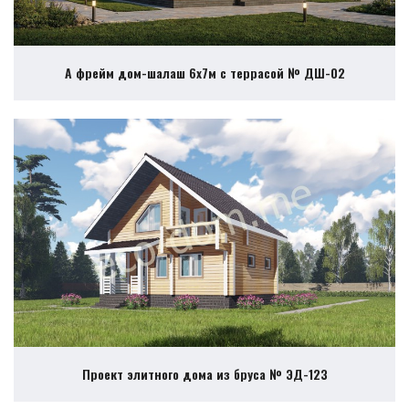
А фрейм дом-шалаш 6х7м с террасой № ДШ-02
Проект элитного дома из бруса № ЭД-123