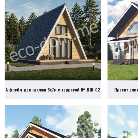
А фрейм дом-шалаш 6х7м с террасой № ДШ-02
Проект эли