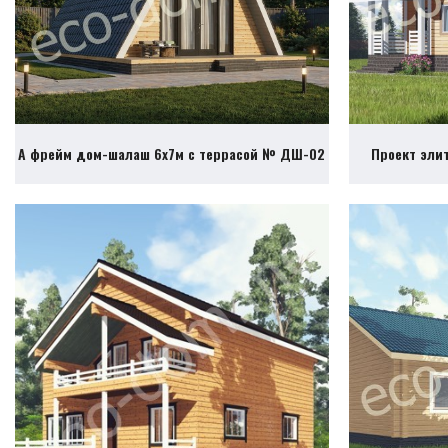
А фрейм дом-шалаш 6х7м с террасой № ДШ-02
Проект эли