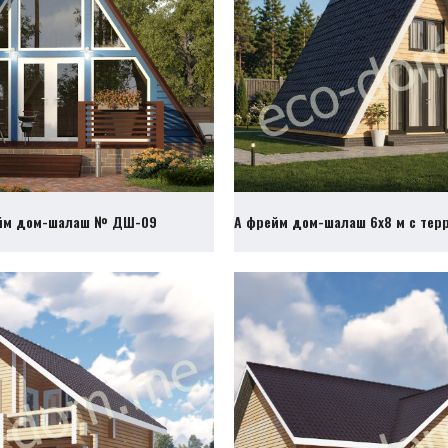
йм дом-шалаш № ДШ-09
А фрейм дом-шалаш 6х8 м с те