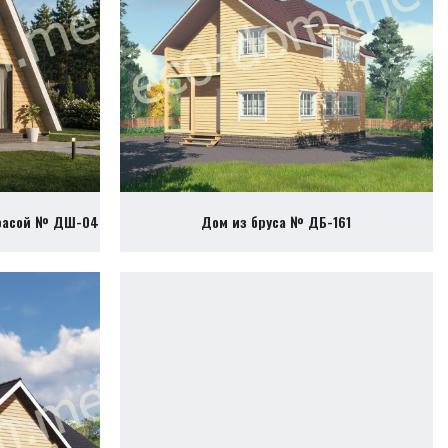
ррасой № ДШ-04
Дом из бруса № ДБ-161