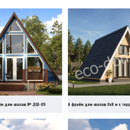
йм дом-шалаш № ДШ-09
А фрейм дом-шалаш 6х8 м с те