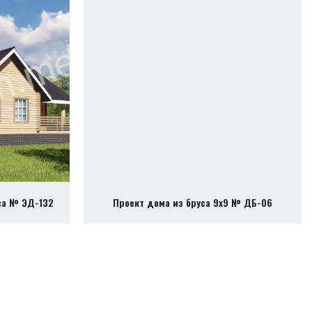
са № ЭД-132
Проект дома из бруса 9х9 № ДБ-06