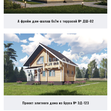
А фрейм дом-шалаш 6х7м с террасой № ДШ-02
Проект элитного дома из бруса № ЭД-123