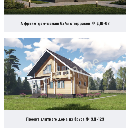
А фрейм дом-шалаш 6х7м с террасой № ДШ-02
Проект элитного дома из бруса № ЭД-123