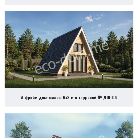
А фрейм дом-шалаш 6х8 м с террасой № ДШ-04