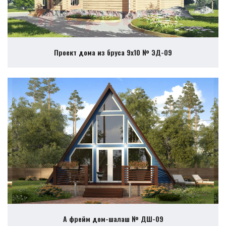
Проект дома из бруса 9х10 № ЭД-09
А фрейм дом-шалаш № ДШ-09