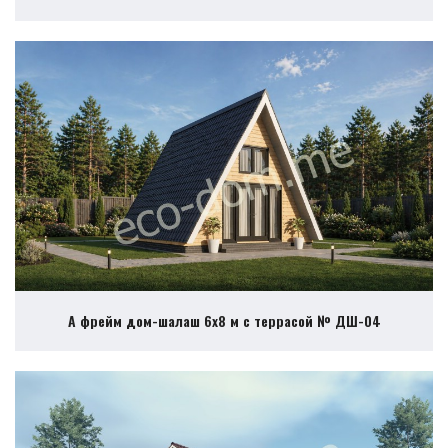
А фрейм дом-шалаш 6х8 м с террасой № ДШ-04