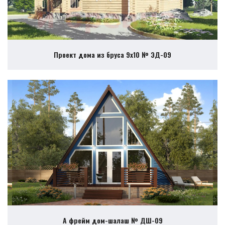
Проект дома из бруса 9х10 № ЭД-09
А фрейм дом-шалаш № ДШ-09