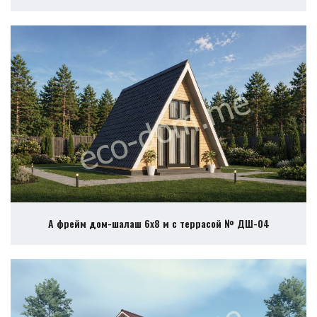
А фрейм дом-шалаш 6х8 м с террасой № ДШ-04