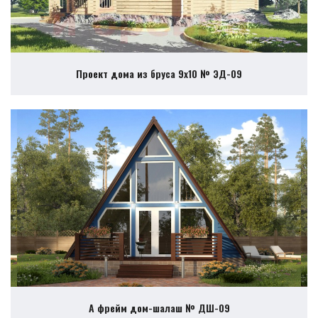
Проект дома из бруса 9х10 № ЭД-09
А фрейм дом-шалаш № ДШ-09