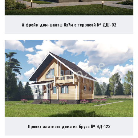
А фрейм дом-шалаш 6х7м с террасой № ДШ-02
Проект элитного дома из бруса № ЭД-123