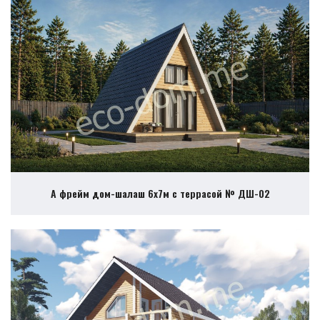
А фрейм дом-шалаш 6х7м с террасой № ДШ-02