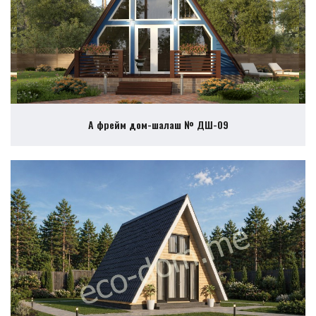
А фрейм дом-шалаш № ДШ-09