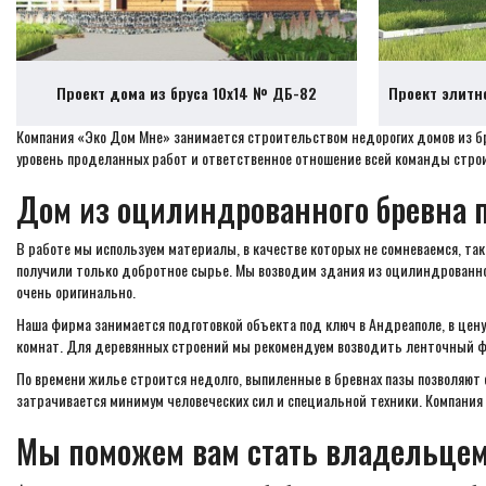
Проект дома из бруса 10х14 № ДБ-82
Проект элитн
Компания «Эко Дом Мне» занимается строительством недорогих домов из б
уровень проделанных работ и ответственное отношение всей команды строи
Дом из оцилиндрованного бревна 
В работе мы используем материалы, в качестве которых не сомневаемся, та
получили только добротное сырье. Мы возводим здания из оцилиндрованног
очень оригинально.
Наша фирма занимается подготовкой объекта под ключ в Андреаполе, в цен
комнат. Для деревянных строений мы рекомендуем возводить ленточный фу
По времени жилье строится недолго, выпиленные в бревнах пазы позволяют 
затрачивается минимум человеческих сил и специальной техники. Компания 
Мы поможем вам стать владельцем