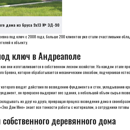
ого дома из бруса 9х13 № ЭД-90
ревна под ключ с 2008 года, больше 200 клиентов уже стали счастливыми обл
телей к объекту.
под ключ в Андреаполе
к как они изготавливаются в собственном лесном хозяйстве. На каждом этапе 
о бревна, которое обрабатывается механическим способом, подчеркивая естес
у которого входят действия по возведению фундамента и стен, укладыванию к
ндамент, он прекрасно выдержит вес здания, а небольшой объем сырья позво
складывать их друг на друга, превращая процесс возведения дома в своеобразн
«Эко Дом Мне» знает все тонкости работы с материалом, а сотрудники готовы 
 собственного деревянного дома