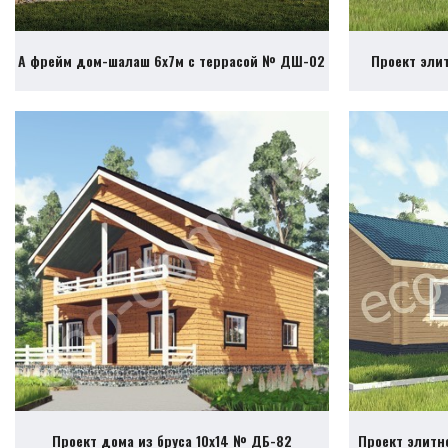
А фрейм дом-шалаш 6х7м с террасой № ДШ-02
Проект эли
Проект дома из бруса 10х14 № ДБ-82
Проект элитн