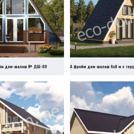
йм дом-шалаш № ДШ-09
А фрейм дом-шалаш 6х8 м с те