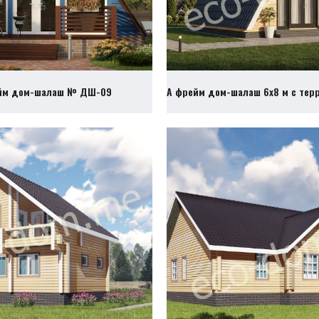
йм дом-шалаш № ДШ-09
А фрейм дом-шалаш 6х8 м с те