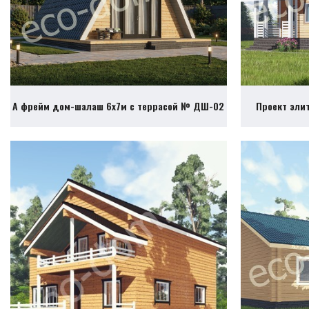
А фрейм дом-шалаш 6х7м с террасой № ДШ-02
Проект эли