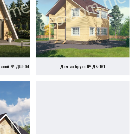
ррасой № ДШ-04
Дом из бруса № ДБ-161