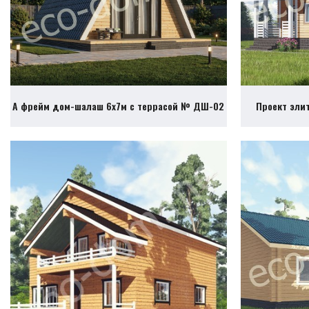
А фрейм дом-шалаш 6х7м с террасой № ДШ-02
Проект эли