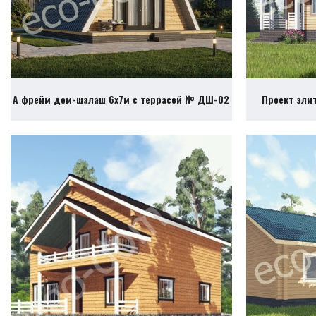
А фрейм дом-шалаш 6х7м с террасой № ДШ-02
Проект эли