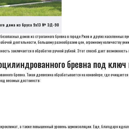
ого дома из бруса 9х13 № ЭД-90
зопасных домов из строганного бревна в городе Ржев и других населенных пун
абочей деятельности, большому разнообразию цен, огромному количеству уник
ность заключается в обработке ручной рубкой. Этот способ дает возможность
оцилиндрованного бревна под ключ
анного бревна. Такая древесина обрабатывается на конвейере, где очищается 
ряд весомых достоинств:
кроклимат, а также повышенный уровень шумоизоляции. Еще, благодаря идеал