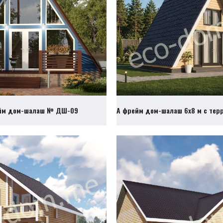
йм дом-шалаш № ДШ-09
А фрейм дом-шалаш 6х8 м с те