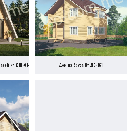
ррасой № ДШ-04
Дом из бруса № ДБ-161