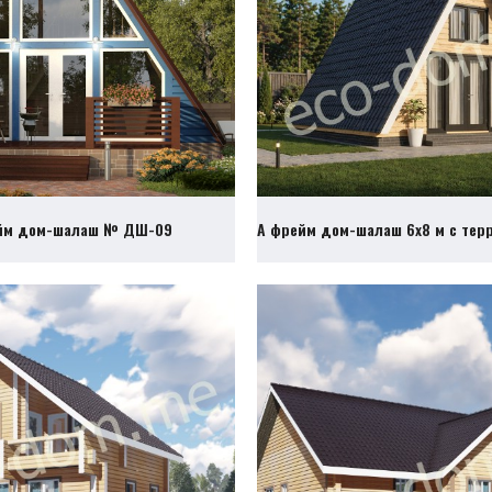
йм дом-шалаш № ДШ-09
А фрейм дом-шалаш 6х8 м с те