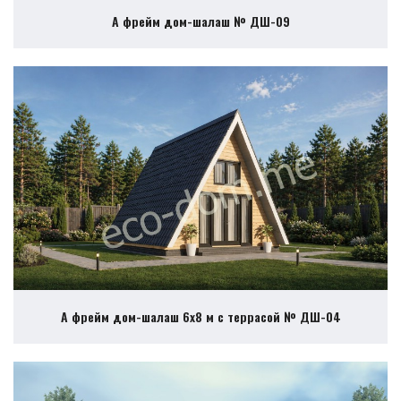
А фрейм дом-шалаш № ДШ-09
А фрейм дом-шалаш 6х8 м с террасой № ДШ-04