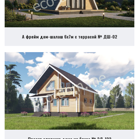
А фрейм дом-шалаш 6х7м с террасой № ДШ-02
Проект элитного дома из бруса № ЭД-123