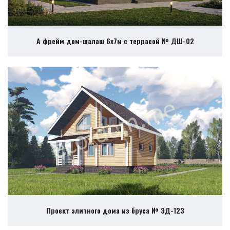
А фрейм дом-шалаш 6х7м с террасой № ДШ-02
Проект элитного дома из бруса № ЭД-123