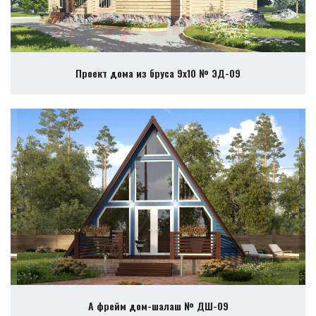
Проект дома из бруса 9х10 № ЭД-09
А фрейм дом-шалаш № ДШ-09