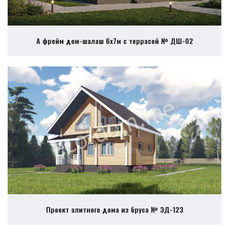
А фрейм дом-шалаш 6х7м с террасой № ДШ-02
Проект элитного дома из бруса № ЭД-123