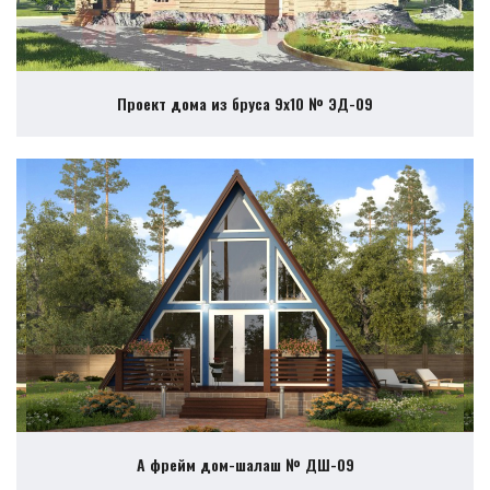
Проект дома из бруса 9х10 № ЭД-09
А фрейм дом-шалаш № ДШ-09