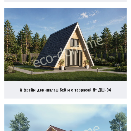
А фрейм дом-шалаш 6х8 м с террасой № ДШ-04