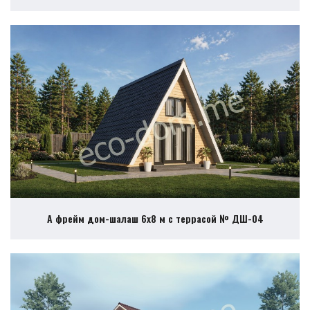
А фрейм дом-шалаш 6х8 м с террасой № ДШ-04