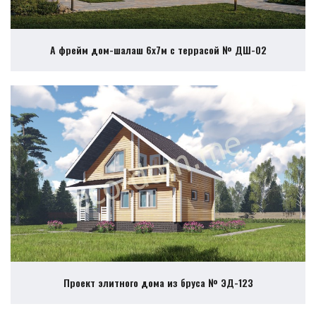
А фрейм дом-шалаш 6х7м с террасой № ДШ-02
Проект элитного дома из бруса № ЭД-123