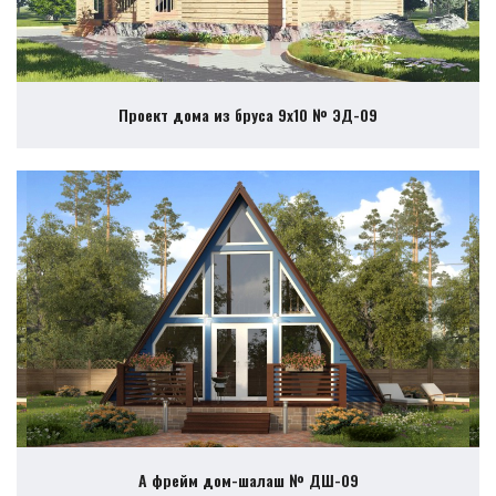
Проект дома из бруса 9х10 № ЭД-09
А фрейм дом-шалаш № ДШ-09