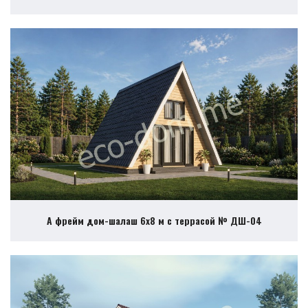
А фрейм дом-шалаш 6х8 м с террасой № ДШ-04