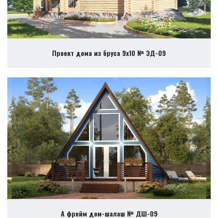
Проект дома из бруса 9х10 № ЭД-09
А фрейм дом-шалаш № ДШ-09