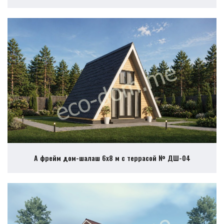
А фрейм дом-шалаш 6х8 м с террасой № ДШ-04