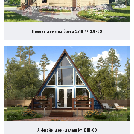
Проект дома из бруса 9х10 № ЭД-09
А фрейм дом-шалаш № ДШ-09