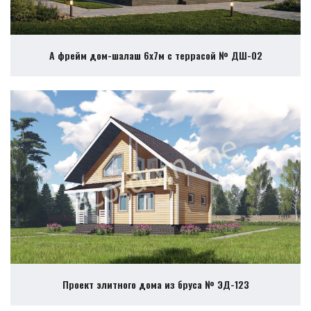
А фрейм дом-шалаш 6х7м с террасой № ДШ-02
Проект элитного дома из бруса № ЭД-123