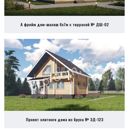
А фрейм дом-шалаш 6х7м с террасой № ДШ-02
Проект элитного дома из бруса № ЭД-123