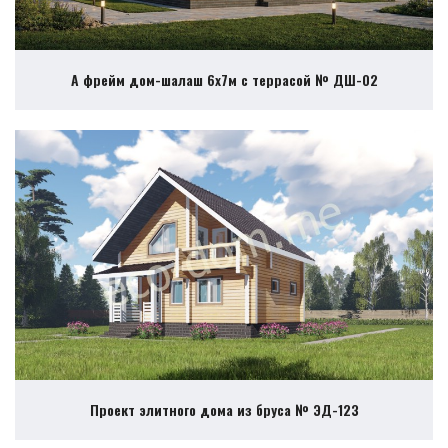
А фрейм дом-шалаш 6х7м с террасой № ДШ-02
Проект элитного дома из бруса № ЭД-123