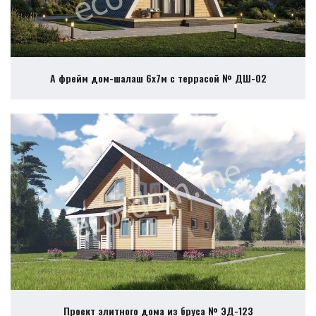
А фрейм дом-шалаш 6х7м с террасой № ДШ-02
Проект элитного дома из бруса № ЭД-123