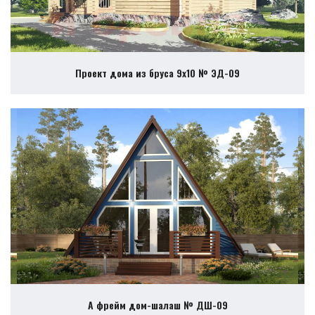
Проект дома из бруса 9х10 № ЭД-09
А фрейм дом-шалаш № ДШ-09