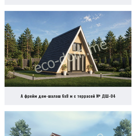
А фрейм дом-шалаш 6х8 м с террасой № ДШ-04