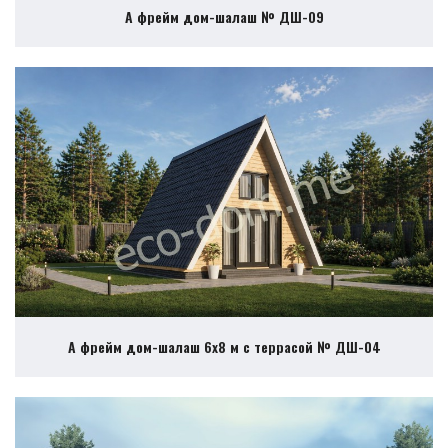
А фрейм дом-шалаш № ДШ-09
А фрейм дом-шалаш 6х8 м с террасой № ДШ-04