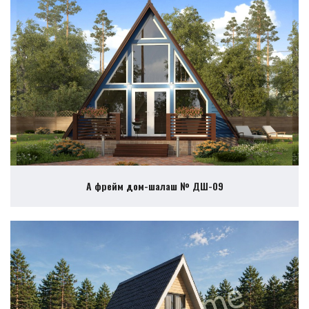
А фрейм дом-шалаш № ДШ-09