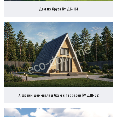
Дом из бруса № ДБ-161
А фрейм дом-шалаш 6х7м с террасой № ДШ-02