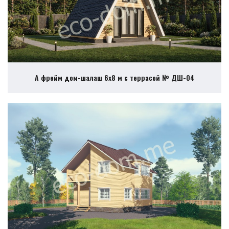
А фрейм дом-шалаш 6х8 м с террасой № ДШ-04