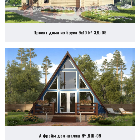
Проект дома из бруса 9х10 № ЭД-09
А фрейм дом-шалаш № ДШ-09