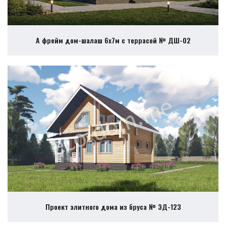
А фрейм дом-шалаш 6х7м с террасой № ДШ-02
Проект элитного дома из бруса № ЭД-123