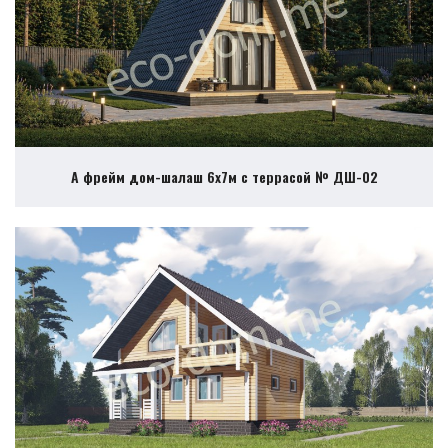
А фрейм дом-шалаш 6х7м с террасой № ДШ-02