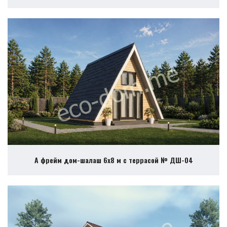
А фрейм дом-шалаш 6х8 м с террасой № ДШ-04