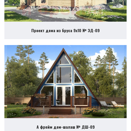
Проект дома из бруса 9х10 № ЭД-09
А фрейм дом-шалаш № ДШ-09