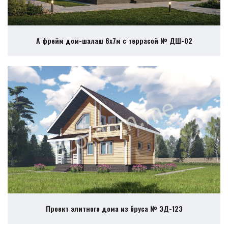
А фрейм дом-шалаш 6х7м с террасой № ДШ-02
Проект элитного дома из бруса № ЭД-123