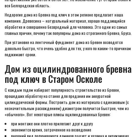
вся Белгородская область.
Недорогие дома из бревна под ключ в этом регионе предлагает наша
компания. Древесина – натуральный материал, хорошо поддающийся
обработке и совершенно безвредный для человека. Это одни из самых
главных причин, почему так популярны дома из строганного бревна, бруса.
При установке на ленточный фундамент дома из бревен возводятся
довольно быстро, что очень удобно для тех, у кого по каким-то причинам
поджимают сроки.
Дом из оцилиндрованного бревна
под ключ в Старом Осколе
С каждым годом набирает популярность строительство из бревен,
прошедших обработку на станке для предания им аккуратной
цилиндрической формы. Построить дом из материала с одинаковым (с
незначительным расхождением) диаметром получится быстрее, чем из
«обычного». Вот некоторые плюсы оцилиндрованных бревен:
при монтаже они плотно прилегают друг к другу
экономится время, затраченное на возведение
внешний вид получившихся домиков радует и хозяина и окружающих