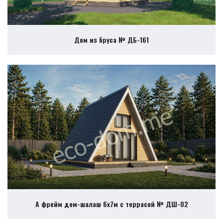
Дом из бруса № ДБ-161
А фрейм дом-шалаш 6х7м с террасой № ДШ-02