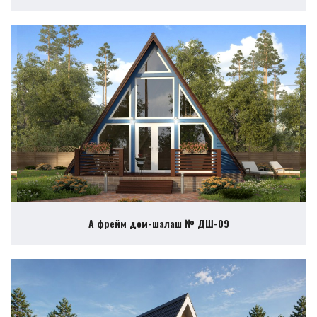
А фрейм дом-шалаш № ДШ-09