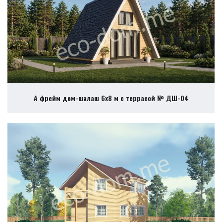
А фрейм дом-шалаш 6х8 м с террасой № ДШ-04