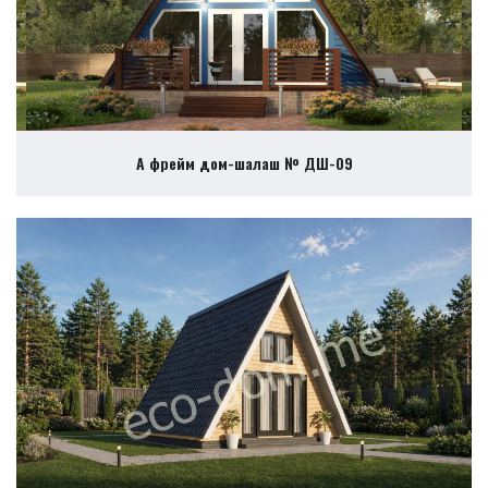
А фрейм дом-шалаш № ДШ-09