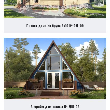
Проект дома из бруса 9х10 № ЭД-09
А фрейм дом-шалаш № ДШ-09