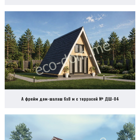
А фрейм дом-шалаш 6х8 м с террасой № ДШ-04