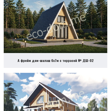
А фрейм дом-шалаш 6х7м с террасой № ДШ-02