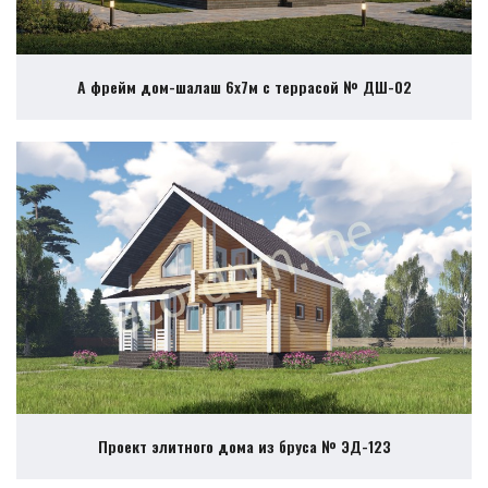
А фрейм дом-шалаш 6х7м с террасой № ДШ-02
Проект элитного дома из бруса № ЭД-123