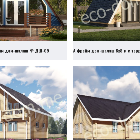
йм дом-шалаш № ДШ-09
А фрейм дом-шалаш 6х8 м с те