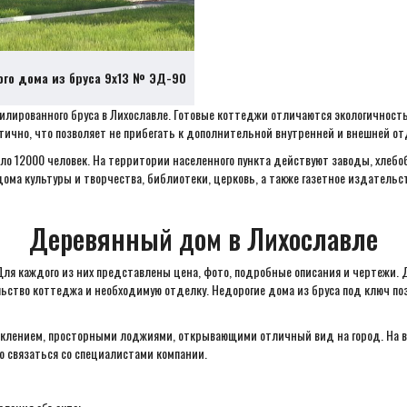
ого дома из бруса 9х13 № ЭД-90
филированного бруса в Лихославле. Готовые коттеджи отличаются экологичност
тично, что позволяет не прибегать к дополнительной внутренней и внешней от
оло 12000 человек. На территории населенного пункта действуют заводы, хлеб
ма культуры и творчества, библиотеки, церковь, а также газетное издательс
Деревянный дом в Лихославле
Для каждого из них представлены цена, фото, подробные описания и чертежи. 
ство коттеджа и необходимую отделку. Недорогие дома из бруса под ключ поз
клением, просторными лоджиями, открывающими отличный вид на город. На вс
 связаться со специалистами компании.