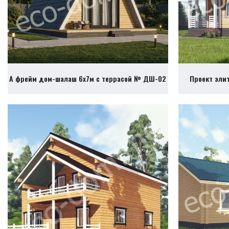
А фрейм дом-шалаш 6х7м с террасой № ДШ-02
Проект эли