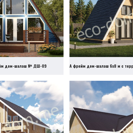
йм дом-шалаш № ДШ-09
А фрейм дом-шалаш 6х8 м с те