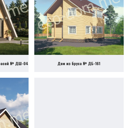
ррасой № ДШ-04
Дом из бруса № ДБ-161