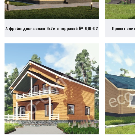
А фрейм дом-шалаш 6х7м с террасой № ДШ-02
Проект эли