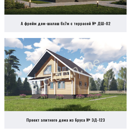
А фрейм дом-шалаш 6х7м с террасой № ДШ-02
Проект элитного дома из бруса № ЭД-123