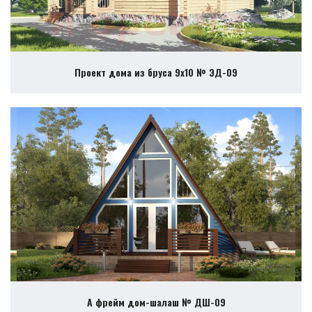
Проект дома из бруса 9х10 № ЭД-09
А фрейм дом-шалаш № ДШ-09