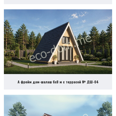
А фрейм дом-шалаш 6х8 м с террасой № ДШ-04