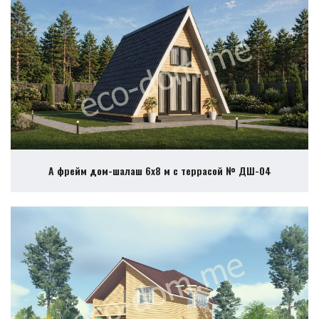
А фрейм дом-шалаш 6х8 м с террасой № ДШ-04