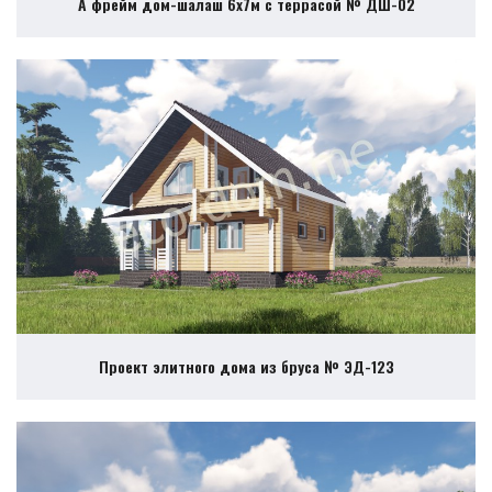
А фрейм дом-шалаш 6х7м с террасой № ДШ-02
Проект элитного дома из бруса № ЭД-123