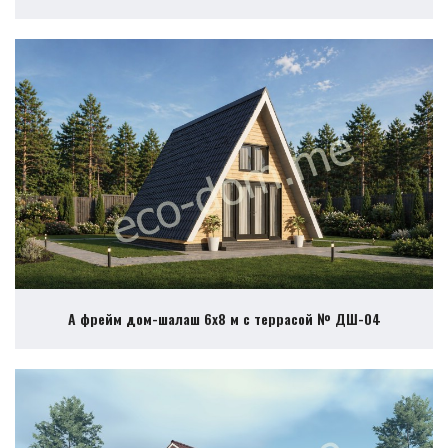
А фрейм дом-шалаш 6х8 м с террасой № ДШ-04