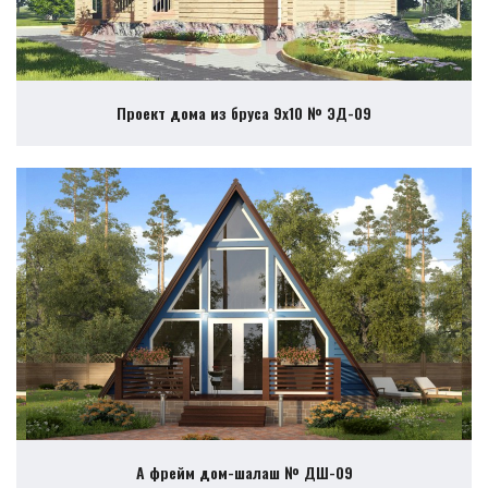
Проект дома из бруса 9х10 № ЭД-09
А фрейм дом-шалаш № ДШ-09