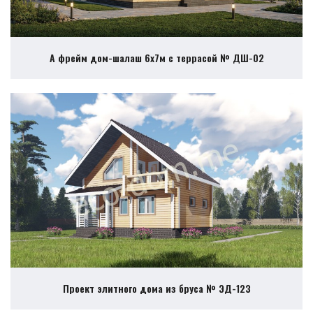
А фрейм дом-шалаш 6х7м с террасой № ДШ-02
Проект элитного дома из бруса № ЭД-123