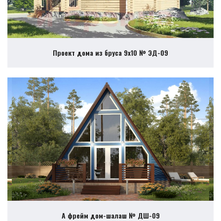
Проект дома из бруса 9х10 № ЭД-09
А фрейм дом-шалаш № ДШ-09