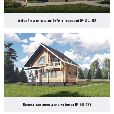
А фрейм дом-шалаш 6х7м с террасой № ДШ-02
Проект элитного дома из бруса № ЭД-123