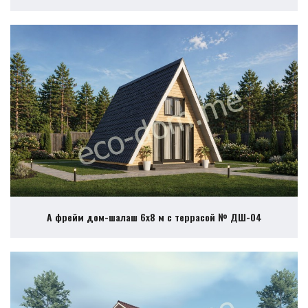
А фрейм дом-шалаш 6х8 м с террасой № ДШ-04