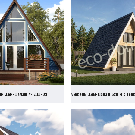
йм дом-шалаш № ДШ-09
А фрейм дом-шалаш 6х8 м с те