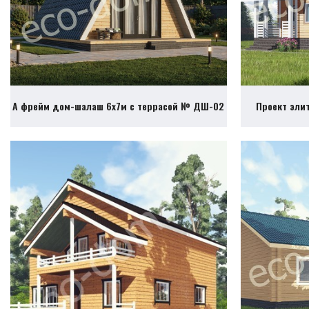
А фрейм дом-шалаш 6х7м с террасой № ДШ-02
Проект эли