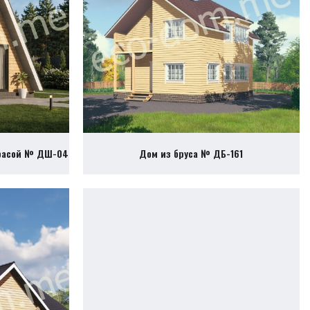
ррасой № ДШ-04
Дом из бруса № ДБ-161