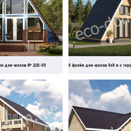
йм дом-шалаш № ДШ-09
А фрейм дом-шалаш 6х8 м с те