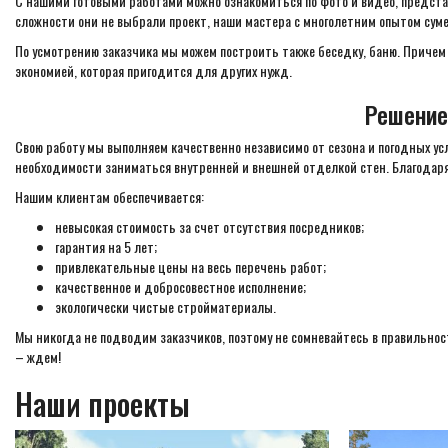
С нашими готовыми работами можно ознакомиться по фото и видео, представ
сложности они не выбрали проект, наши мастера с многолетним опытом сумею
По усмотрению заказчика мы можем построить также беседку, баню. Причем 
экономией, которая пригодится для других нужд.
Решение
Свою работу мы выполняем качественно независимо от сезона и погодных ус
необходимости заниматься внутренней и внешней отделкой стен. Благодаря
Нашим клиентам обеспечивается:
невысокая стоимость за счет отсутствия посредников;
гарантия на 5 лет;
привлекательные цены на весь перечень работ;
качественное и добросовестное исполнение;
экологически чистые стройматериалы.
Мы никогда не подводим заказчиков, поэтому не сомневайтесь в правильнос
– ждем!
Наши проекты