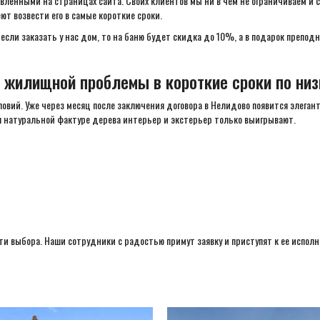
ленными на страницах сайта. Своих клиентов мы ни в чем не ограничиваем и 
т возвести его в самые короткие сроки.
если заказать у нас дом, то на баню будет скидка до 10%, а в подарок препо
 жилищной проблемы в короткие сроки по низ
ловий. Уже через месяц после заключения договора в Нелидово появится элега
 натуральной фактуре дерева интерьер и экстерьер только выигрывают.
ти выбора. Наши сотрудники с радостью примут заявку и приступят к ее испол