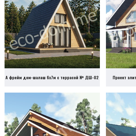
А фрейм дом-шалаш 6х7м с террасой № ДШ-02
Проект эли