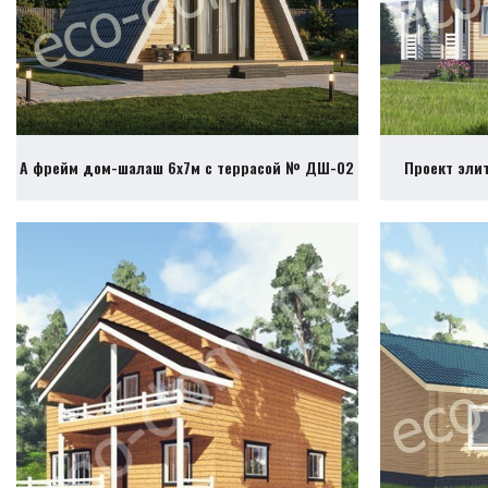
А фрейм дом-шалаш 6х7м с террасой № ДШ-02
Проект эли