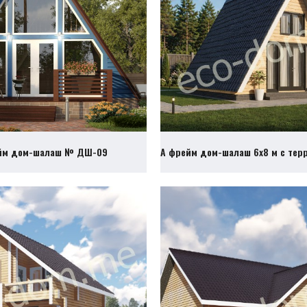
йм дом-шалаш № ДШ-09
А фрейм дом-шалаш 6х8 м с те