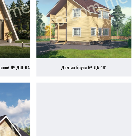
ррасой № ДШ-04
Дом из бруса № ДБ-161