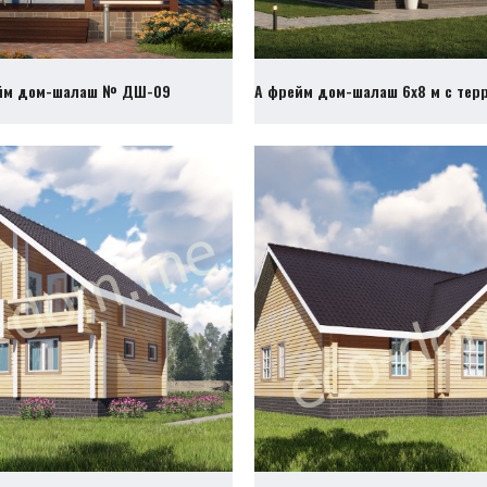
йм дом-шалаш № ДШ-09
А фрейм дом-шалаш 6х8 м с те