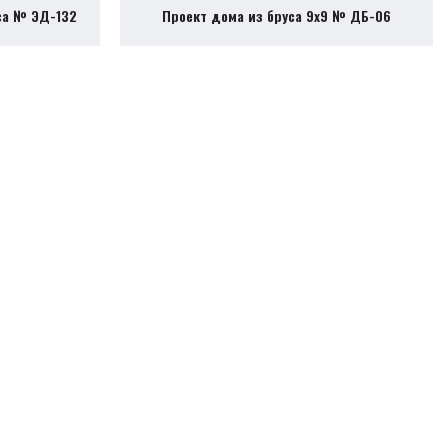
са № ЭД-132
Проект дома из бруса 9х9 № ДБ-06