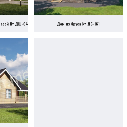
ррасой № ДШ-04
Дом из бруса № ДБ-161