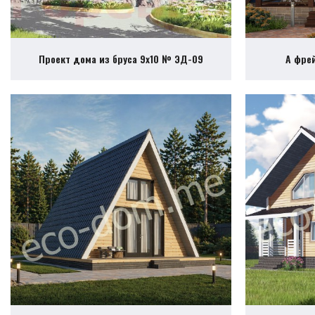
Проект дома из бруса 9х10 № ЭД-09
А фре