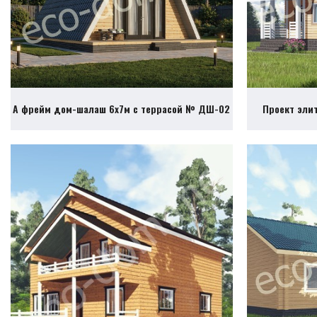
А фрейм дом-шалаш 6х7м с террасой № ДШ-02
Проект эли