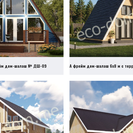
йм дом-шалаш № ДШ-09
А фрейм дом-шалаш 6х8 м с те