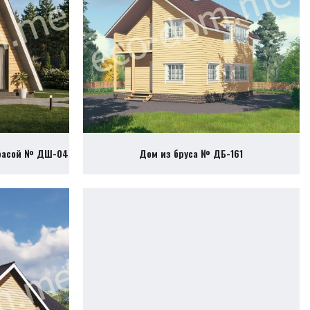
ррасой № ДШ-04
Дом из бруса № ДБ-161