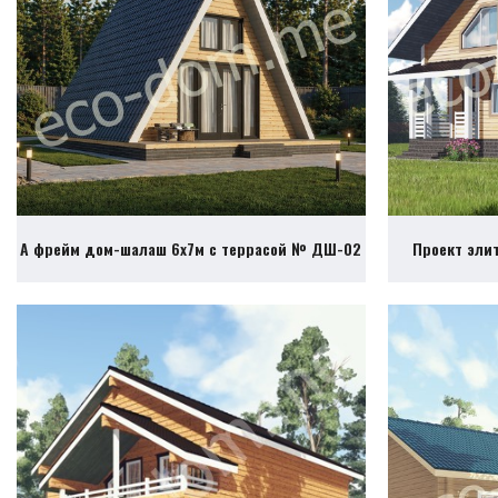
А фрейм дом-шалаш 6х7м с террасой № ДШ-02
Проект эли