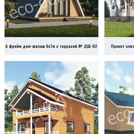
А фрейм дом-шалаш 6х7м с террасой № ДШ-02
Проект эли