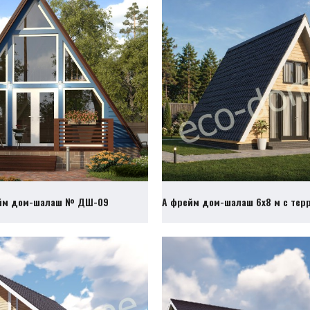
йм дом-шалаш № ДШ-09
А фрейм дом-шалаш 6х8 м с те