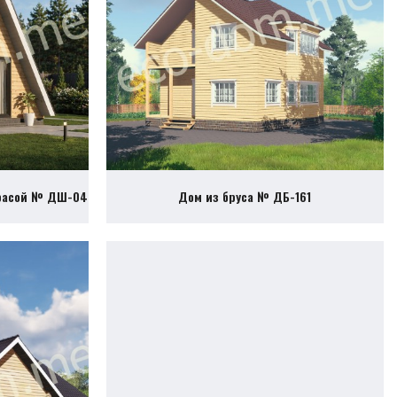
ррасой № ДШ-04
Дом из бруса № ДБ-161