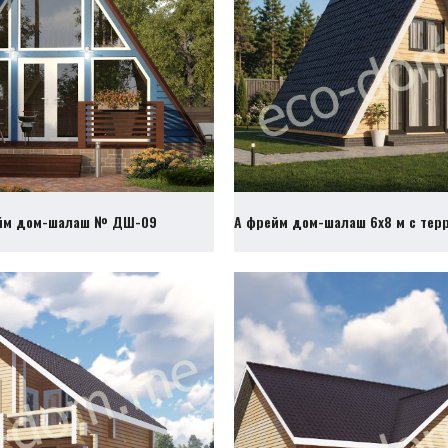
йм дом-шалаш № ДШ-09
А фрейм дом-шалаш 6х8 м с те