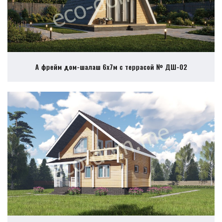
А фрейм дом-шалаш 6х7м с террасой № ДШ-02