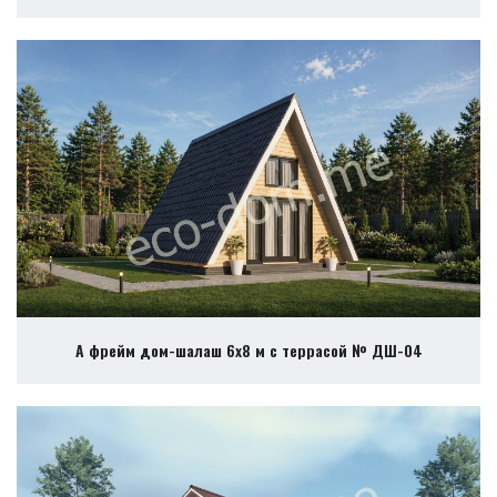
А фрейм дом-шалаш 6х8 м с террасой № ДШ-04