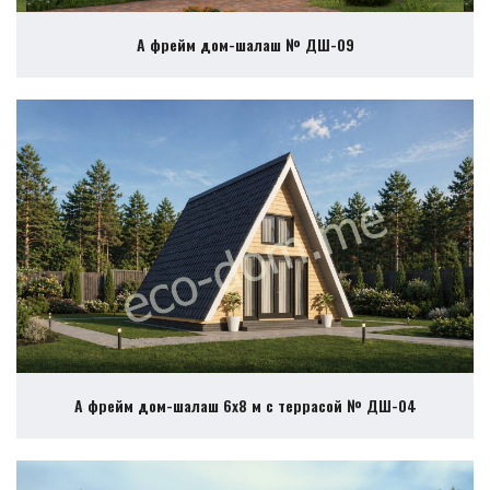
А фрейм дом-шалаш № ДШ-09
А фрейм дом-шалаш 6х8 м с террасой № ДШ-04