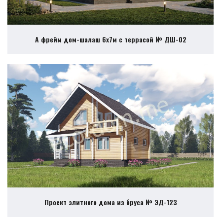
А фрейм дом-шалаш 6х7м с террасой № ДШ-02
Проект элитного дома из бруса № ЭД-123