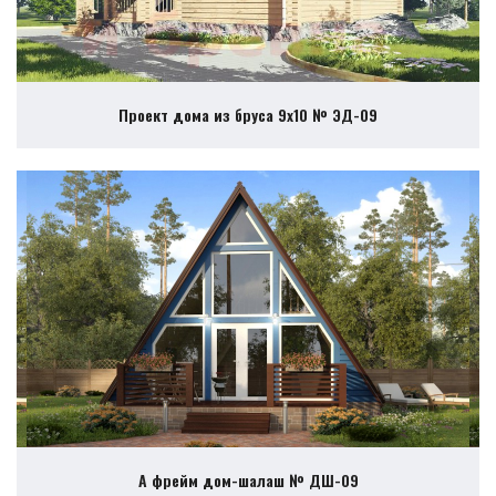
Проект дома из бруса 9х10 № ЭД-09
А фрейм дом-шалаш № ДШ-09