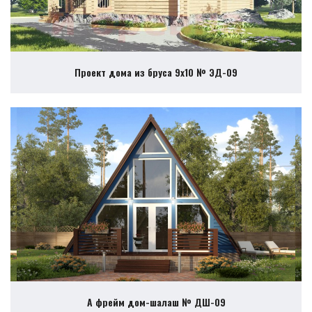
Проект дома из бруса 9х10 № ЭД-09
А фрейм дом-шалаш № ДШ-09