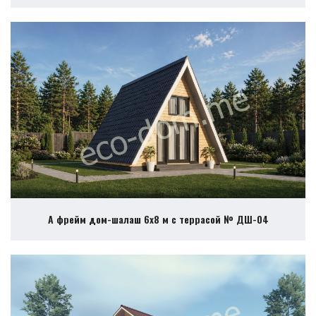
А фрейм дом-шалаш 6х8 м с террасой № ДШ-04