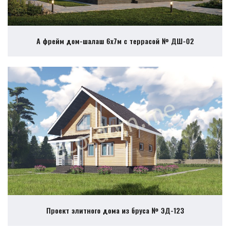
А фрейм дом-шалаш 6х7м с террасой № ДШ-02
Проект элитного дома из бруса № ЭД-123