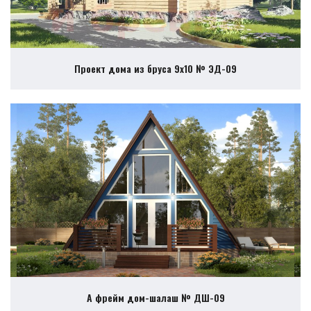
Проект дома из бруса 9х10 № ЭД-09
А фрейм дом-шалаш № ДШ-09