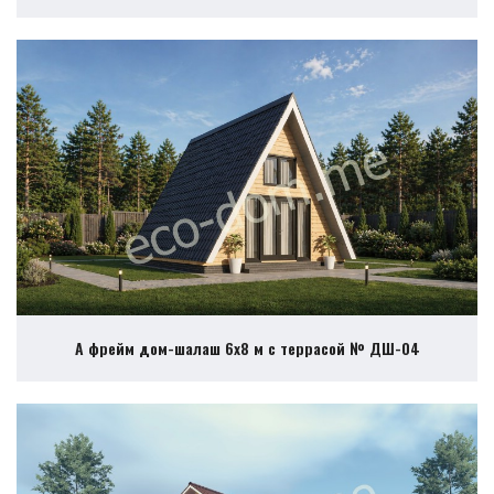
А фрейм дом-шалаш 6х8 м с террасой № ДШ-04