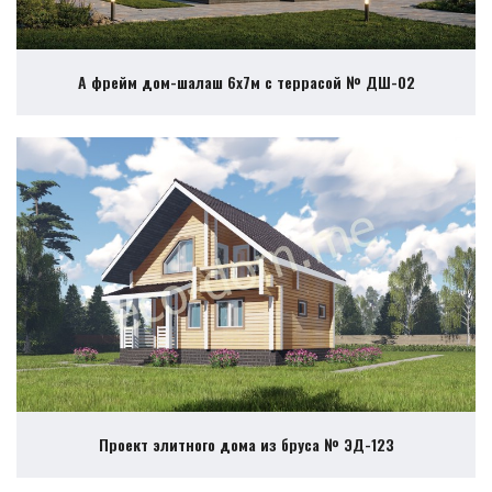
А фрейм дом-шалаш 6х7м с террасой № ДШ-02
Проект элитного дома из бруса № ЭД-123