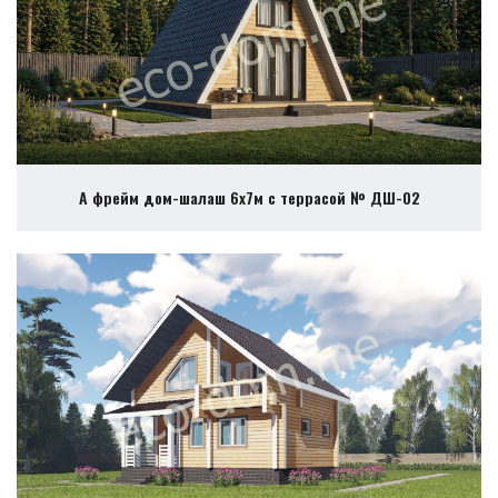
А фрейм дом-шалаш 6х7м с террасой № ДШ-02