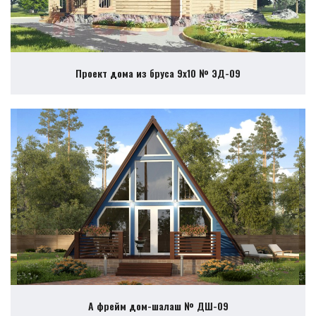
Проект дома из бруса 9х10 № ЭД-09
А фрейм дом-шалаш № ДШ-09