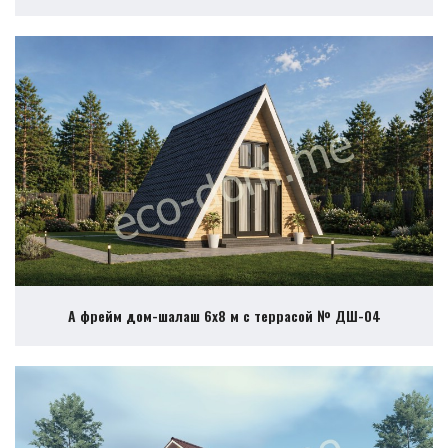
А фрейм дом-шалаш 6х8 м с террасой № ДШ-04