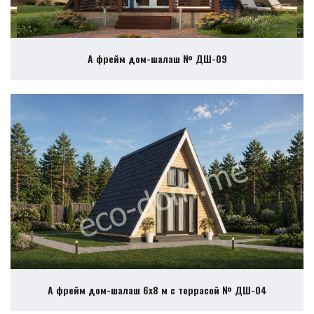
А фрейм дом-шалаш № ДШ-09
А фрейм дом-шалаш 6х8 м с террасой № ДШ-04