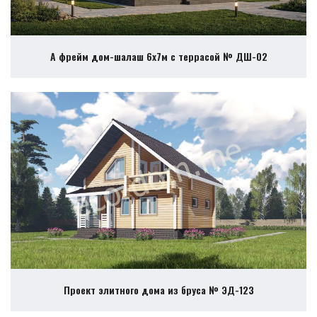
А фрейм дом-шалаш 6х7м с террасой № ДШ-02
Проект элитного дома из бруса № ЭД-123