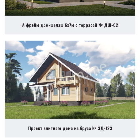
А фрейм дом-шалаш 6х7м с террасой № ДШ-02
Проект элитного дома из бруса № ЭД-123