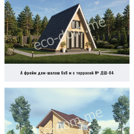
А фрейм дом-шалаш 6х8 м с террасой № ДШ-04