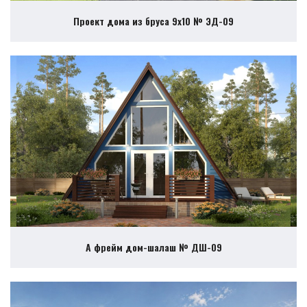
Проект дома из бруса 9х10 № ЭД-09
А фрейм дом-шалаш № ДШ-09