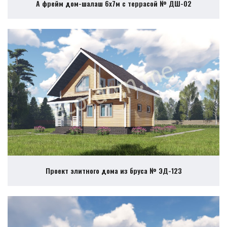
А фрейм дом-шалаш 6х7м с террасой № ДШ-02
Проект элитного дома из бруса № ЭД-123