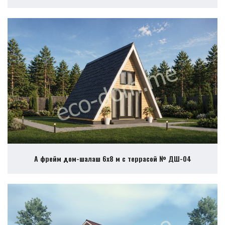
А фрейм дом-шалаш 6х8 м с террасой № ДШ-04