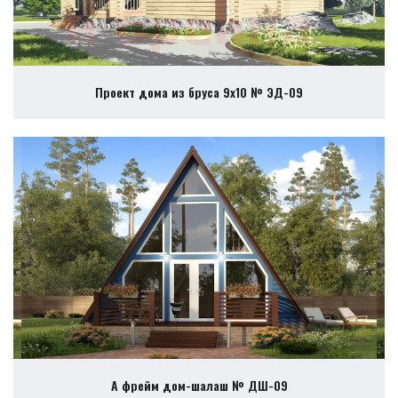
Проект дома из бруса 9х10 № ЭД-09
А фрейм дом-шалаш № ДШ-09