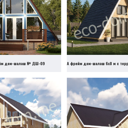
йм дом-шалаш № ДШ-09
А фрейм дом-шалаш 6х8 м с те