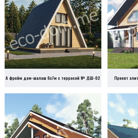
А фрейм дом-шалаш 6х7м с террасой № ДШ-02
Проект эли