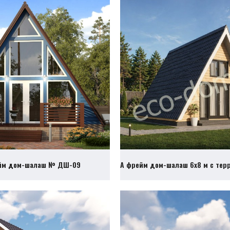
йм дом-шалаш № ДШ-09
А фрейм дом-шалаш 6х8 м с те