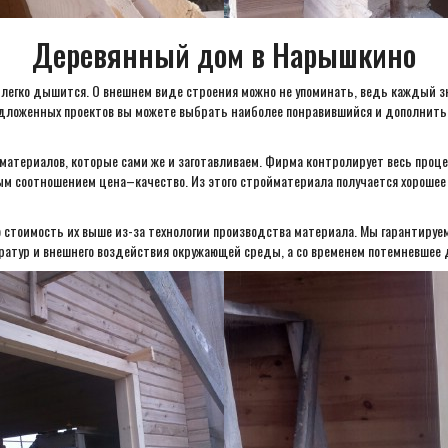
Деревянный дом в Нарышкино
 легко дышится. О внешнем виде строения можно не упоминать, ведь каждый зн
предложенных проектов вы можете выбрать наиболее понравившийся и дополнить
атериалов, которые сами же и заготавливаем. Фирма контролирует весь проц
 соотношением цена–качество. Из этого стройматериала получается хорошее т
 стоимость их выше из-за технологии производства материала. Мы гарантируем
ратур и внешнего воздействия окружающей среды, а со временем потемневшее