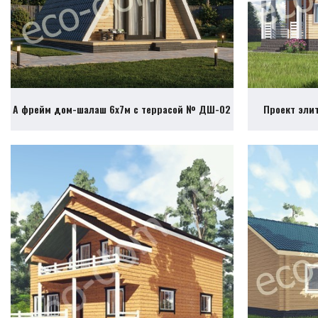
А фрейм дом-шалаш 6х7м с террасой № ДШ-02
Проект эли