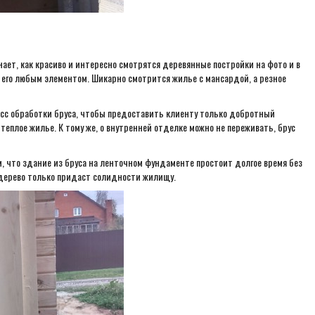
ает, как красиво и интересно смотрятся деревянные постройки на фото и в
 его любым элементом. Шикарно смотрится жилье с мансардой, а резное
есс обработки бруса, чтобы предоставить клиенту только добротный
еплое жилье. К тому же, о внутренней отделке можно не переживать, брус
, что здание из бруса на ленточном фундаменте простоит долгое время без
 дерево только придаст солидности жилищу.