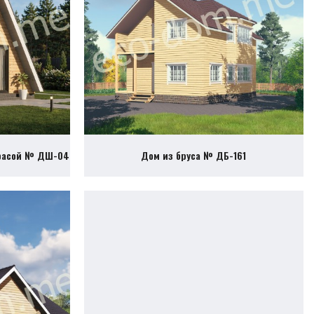
ррасой № ДШ-04
Дом из бруса № ДБ-161