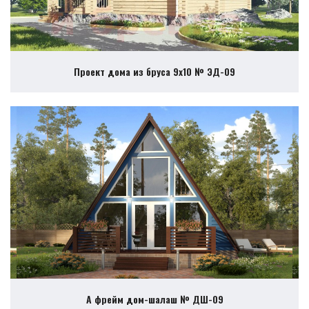
Проект дома из бруса 9х10 № ЭД-09
А фрейм дом-шалаш № ДШ-09