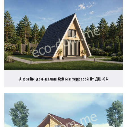
А фрейм дом-шалаш 6х8 м с террасой № ДШ-04