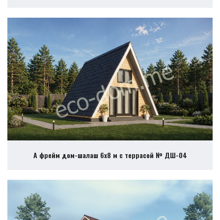
А фрейм дом-шалаш 6х8 м с террасой № ДШ-04