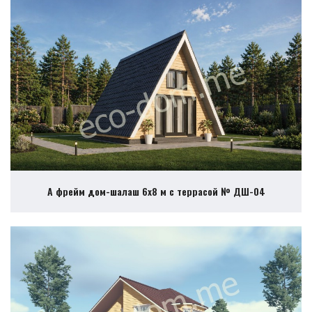
А фрейм дом-шалаш 6х8 м с террасой № ДШ-04