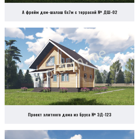
А фрейм дом-шалаш 6х7м с террасой № ДШ-02
Проект элитного дома из бруса № ЭД-123