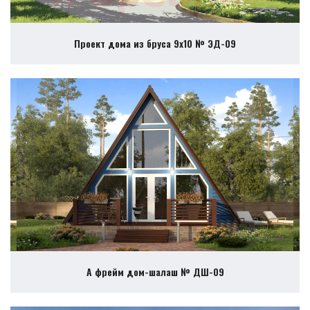
Проект дома из бруса 9х10 № ЭД-09
А фрейм дом-шалаш № ДШ-09