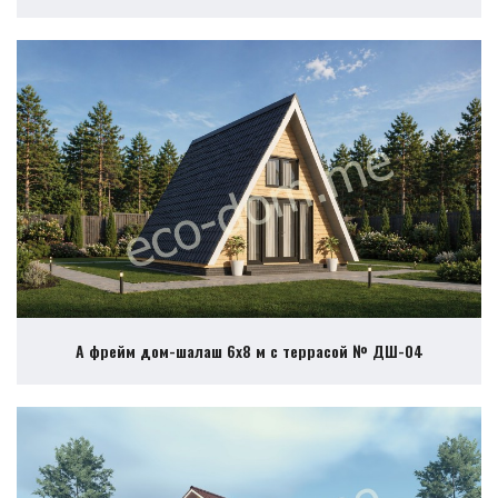
А фрейм дом-шалаш 6х8 м с террасой № ДШ-04