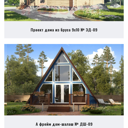
Проект дома из бруса 9х10 № ЭД-09
А фрейм дом-шалаш № ДШ-09