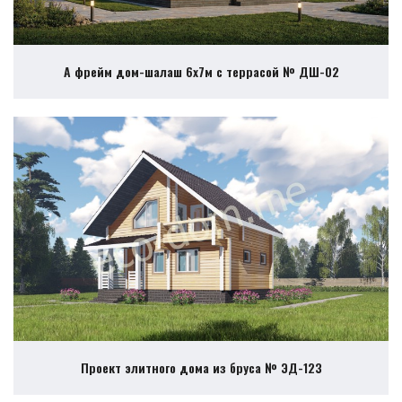
А фрейм дом-шалаш 6х7м с террасой № ДШ-02
Проект элитного дома из бруса № ЭД-123