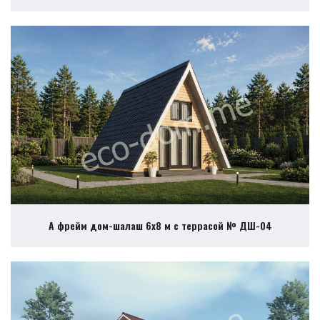
А фрейм дом-шалаш 6х8 м с террасой № ДШ-04