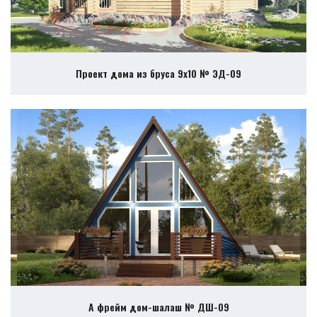
Проект дома из бруса 9х10 № ЭД-09
А фрейм дом-шалаш № ДШ-09