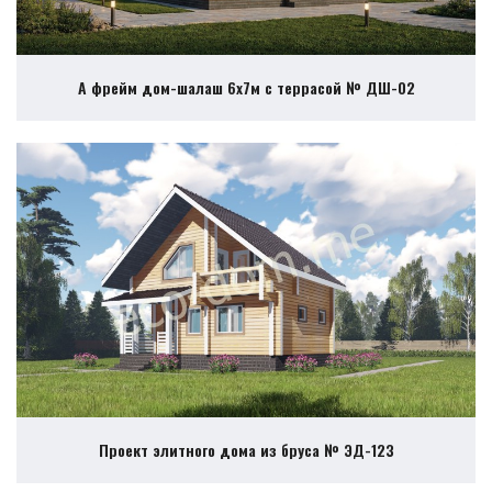
А фрейм дом-шалаш 6х7м с террасой № ДШ-02
Проект элитного дома из бруса № ЭД-123