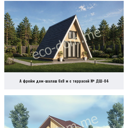
А фрейм дом-шалаш 6х8 м с террасой № ДШ-04