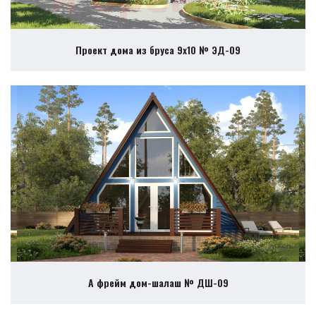
Проект дома из бруса 9х10 № ЭД-09
А фрейм дом-шалаш № ДШ-09