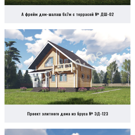
А фрейм дом-шалаш 6х7м с террасой № ДШ-02
Проект элитного дома из бруса № ЭД-123