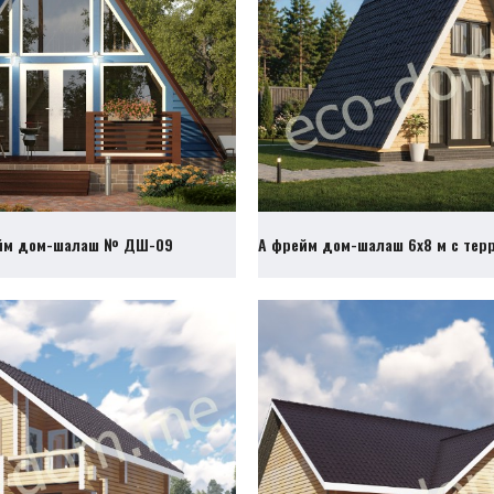
йм дом-шалаш № ДШ-09
А фрейм дом-шалаш 6х8 м с те