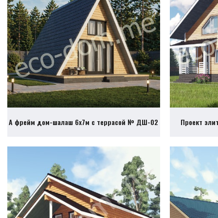
А фрейм дом-шалаш 6х7м с террасой № ДШ-02
Проект эли