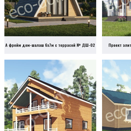
А фрейм дом-шалаш 6х7м с террасой № ДШ-02
Проект эли