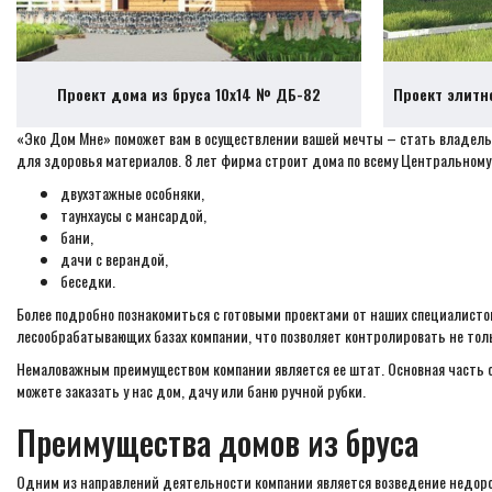
Проект дома из бруса 10х14 № ДБ-82
Проект элитн
«Эко Дом Мне» поможет вам в осуществлении вашей мечты – стать владель
для здоровья материалов. 8 лет фирма строит дома по всему Центральному р
двухэтажные особняки,
таунхаусы с мансардой,
бани,
дачи с верандой,
беседки.
Более подробно познакомиться с готовыми проектами от наших специалистов
лесообрабатывающих базах компании, что позволяет контролировать не тольк
Немаловажным преимуществом компании является ее штат. Основная часть с
можете заказать у нас дом, дачу или баню ручной рубки.
Преимущества домов из бруса
Одним из направлений деятельности компании является возведение недороги