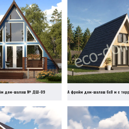
йм дом-шалаш № ДШ-09
А фрейм дом-шалаш 6х8 м с те