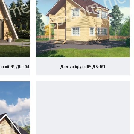
ррасой № ДШ-04
Дом из бруса № ДБ-161