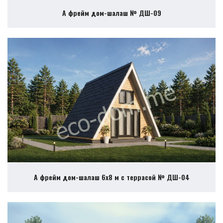
А фрейм дом-шалаш № ДШ-09
А фрейм дом-шалаш 6х8 м с террасой № ДШ-04