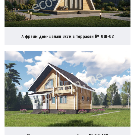
А фрейм дом-шалаш 6х7м с террасой № ДШ-02