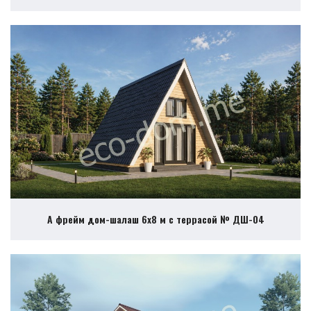
А фрейм дом-шалаш 6х8 м с террасой № ДШ-04