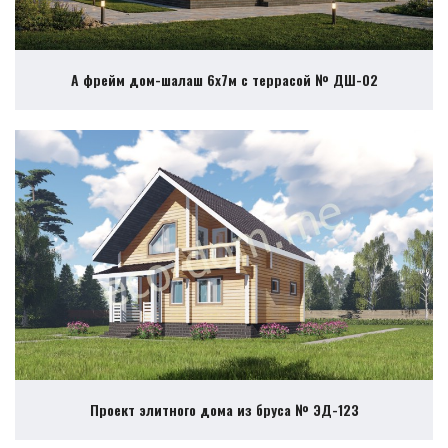
А фрейм дом-шалаш 6х7м с террасой № ДШ-02
Проект элитного дома из бруса № ЭД-123