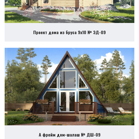
Проект дома из бруса 9х10 № ЭД-09
А фрейм дом-шалаш № ДШ-09