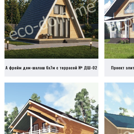
А фрейм дом-шалаш 6х7м с террасой № ДШ-02
Проект эли