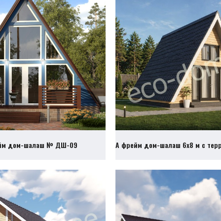
йм дом-шалаш № ДШ-09
А фрейм дом-шалаш 6х8 м с те