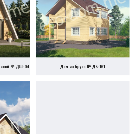
ррасой № ДШ-04
Дом из бруса № ДБ-161