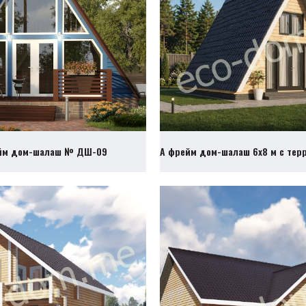
йм дом-шалаш № ДШ-09
А фрейм дом-шалаш 6х8 м с те