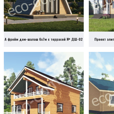
А фрейм дом-шалаш 6х7м с террасой № ДШ-02
Проект эли