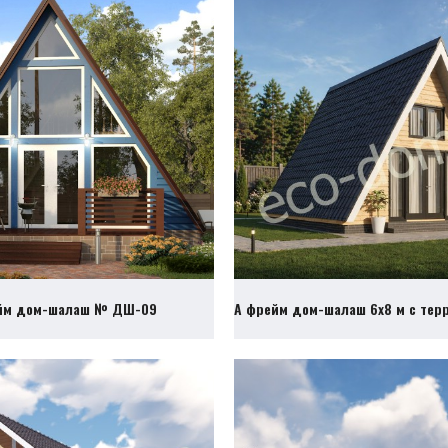
йм дом-шалаш № ДШ-09
А фрейм дом-шалаш 6х8 м с те