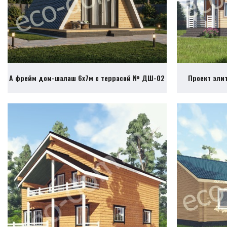
А фрейм дом-шалаш 6х7м с террасой № ДШ-02
Проект эли