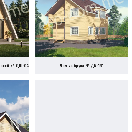
ррасой № ДШ-04
Дом из бруса № ДБ-161