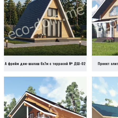
А фрейм дом-шалаш 6х7м с террасой № ДШ-02
Проект эли