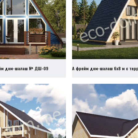
йм дом-шалаш № ДШ-09
А фрейм дом-шалаш 6х8 м с те