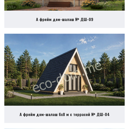
А фрейм дом-шалаш № ДШ-09
А фрейм дом-шалаш 6х8 м с террасой № ДШ-04