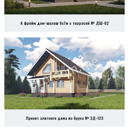
А фрейм дом-шалаш 6х7м с террасой № ДШ-02
Проект элитного дома из бруса № ЭД-123