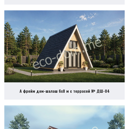
А фрейм дом-шалаш 6х8 м с террасой № ДШ-04