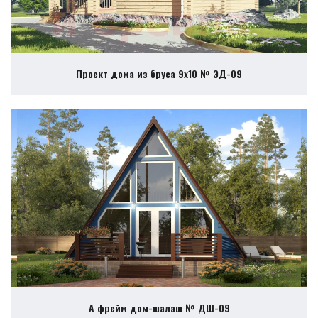
Проект дома из бруса 9х10 № ЭД-09
А фрейм дом-шалаш № ДШ-09