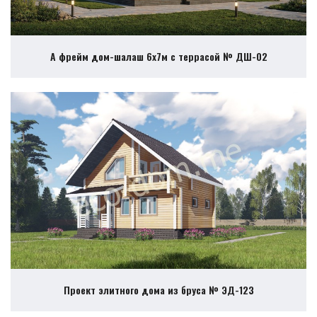
А фрейм дом-шалаш 6х7м с террасой № ДШ-02
Проект элитного дома из бруса № ЭД-123