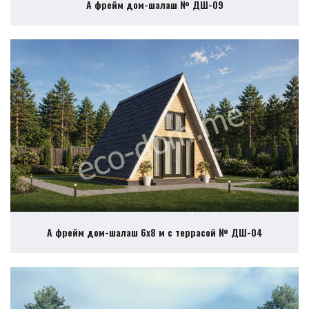
А фрейм дом-шалаш № ДШ-09
А фрейм дом-шалаш 6х8 м с террасой № ДШ-04