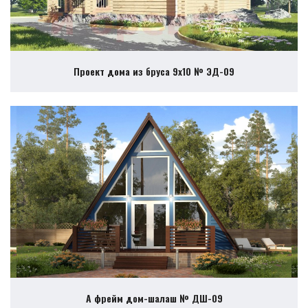
Проект дома из бруса 9х10 № ЭД-09
А фрейм дом-шалаш № ДШ-09