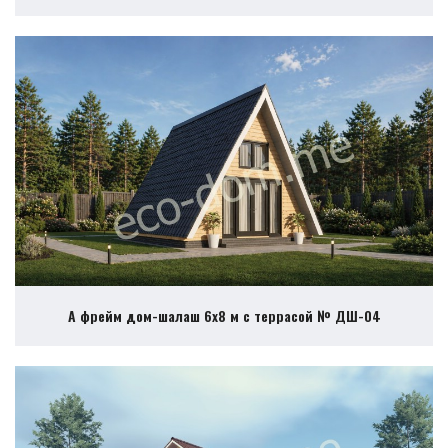
А фрейм дом-шалаш 6х8 м с террасой № ДШ-04