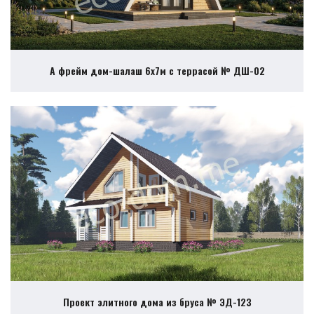
А фрейм дом-шалаш 6х7м с террасой № ДШ-02
Проект элитного дома из бруса № ЭД-123