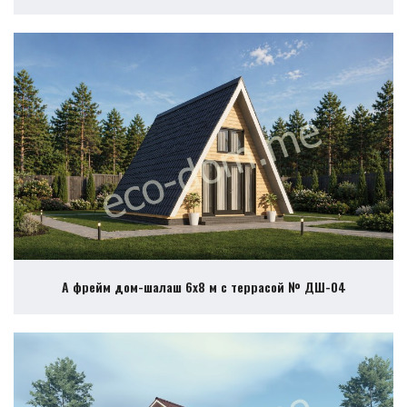
А фрейм дом-шалаш 6х8 м с террасой № ДШ-04