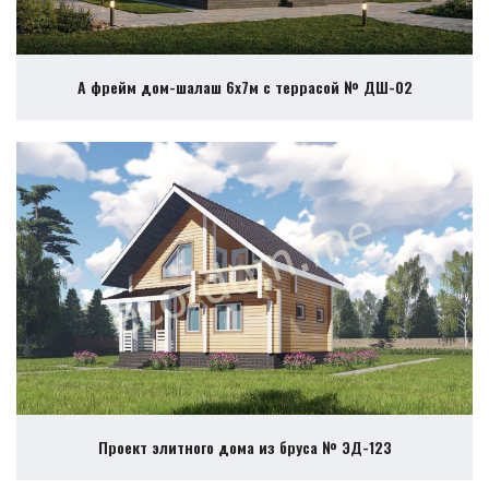
А фрейм дом-шалаш 6х7м с террасой № ДШ-02
Проект элитного дома из бруса № ЭД-123