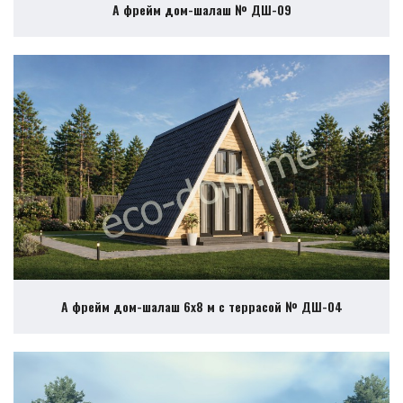
А фрейм дом-шалаш № ДШ-09
А фрейм дом-шалаш 6х8 м с террасой № ДШ-04