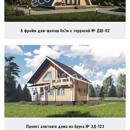
А фрейм дом-шалаш 6х7м с террасой № ДШ-02
Проект элитного дома из бруса № ЭД-123