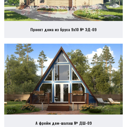
Проект дома из бруса 9х10 № ЭД-09
А фрейм дом-шалаш № ДШ-09