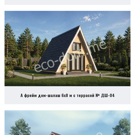
А фрейм дом-шалаш 6х8 м с террасой № ДШ-04