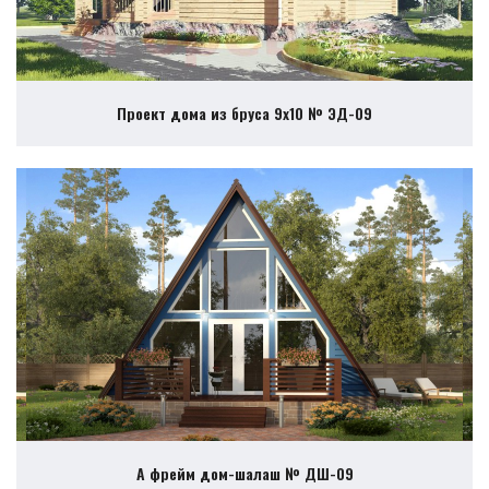
Проект дома из бруса 9х10 № ЭД-09
А фрейм дом-шалаш № ДШ-09