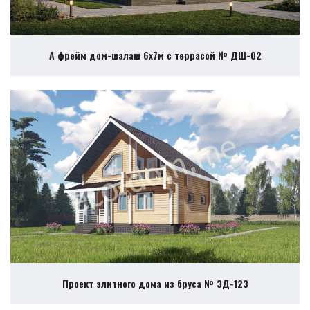
А фрейм дом-шалаш 6х7м с террасой № ДШ-02
Проект элитного дома из бруса № ЭД-123