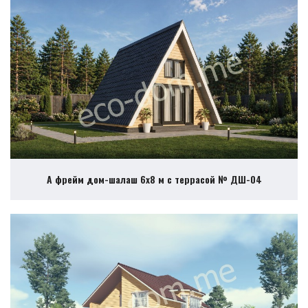
А фрейм дом-шалаш 6х8 м с террасой № ДШ-04