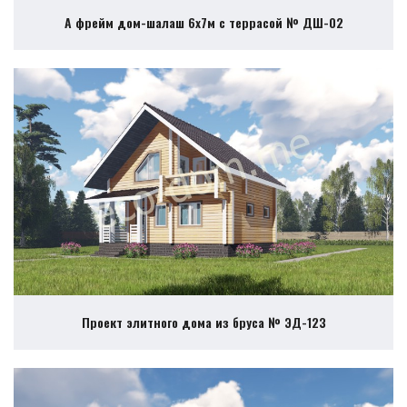
А фрейм дом-шалаш 6х7м с террасой № ДШ-02
Проект элитного дома из бруса № ЭД-123