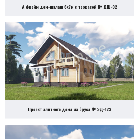
А фрейм дом-шалаш 6х7м с террасой № ДШ-02
Проект элитного дома из бруса № ЭД-123