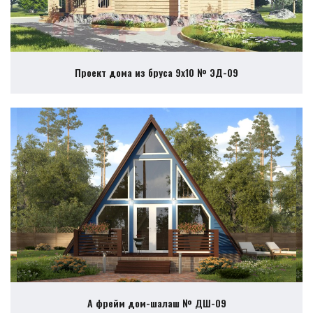
Проект дома из бруса 9х10 № ЭД-09
А фрейм дом-шалаш № ДШ-09