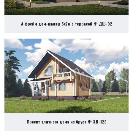
А фрейм дом-шалаш 6х7м с террасой № ДШ-02
Проект элитного дома из бруса № ЭД-123