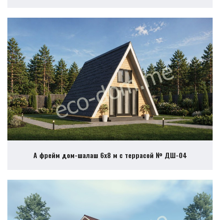
А фрейм дом-шалаш 6х8 м с террасой № ДШ-04