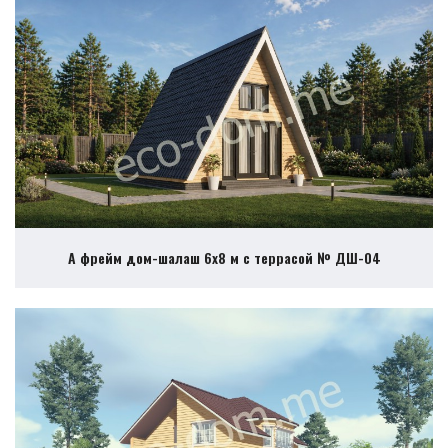
А фрейм дом-шалаш 6х8 м с террасой № ДШ-04