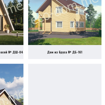
ррасой № ДШ-04
Дом из бруса № ДБ-161