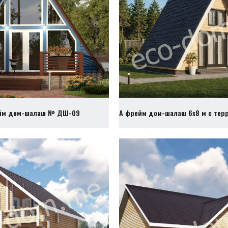
йм дом-шалаш № ДШ-09
А фрейм дом-шалаш 6х8 м с те