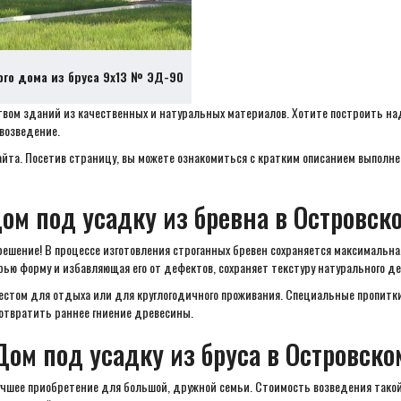
ого дома из бруса 9х13 № ЭД-90
твом зданий из качественных и натуральных материалов. Хотите построить н
возведение.
айта. Посетив страницу, вы можете ознакомиться с кратким описанием выпол
ом под усадку из бревна в Островск
ешение! В процессе изготовления строганных бревен сохраняется максимальная
рью форму и избавляющая его от дефектов, сохраняет текстуру натурального де
местом для отдыха или для круглогодичного проживания. Специальные пропитк
отвратить раннее гниение древесины.
Дом под усадку из бруса в Островско
чшее приобретение для большой, дружной семьи. Стоимость возведения такой