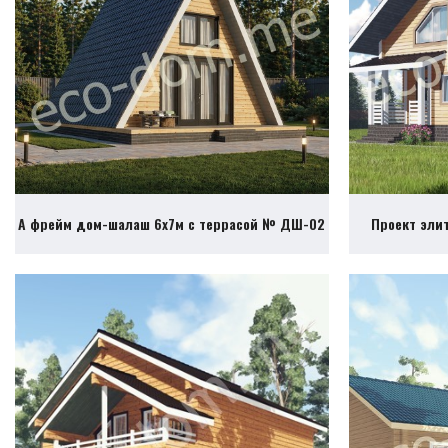
А фрейм дом-шалаш 6х7м с террасой № ДШ-02
Проект эли