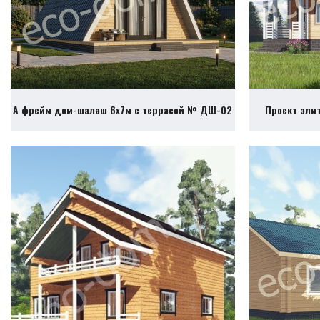
А фрейм дом-шалаш 6х7м с террасой № ДШ-02
Проект эли