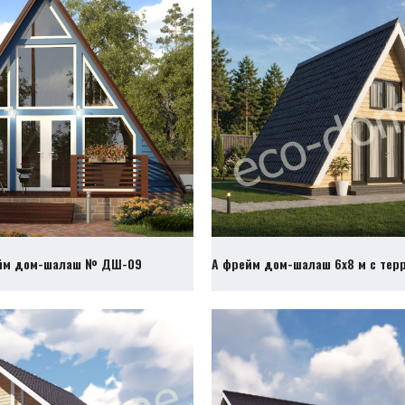
йм дом-шалаш № ДШ-09
А фрейм дом-шалаш 6х8 м с те