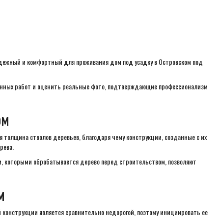
адежный и комфортный для проживания дом под усадку в Островском под
ненных работ и оценить реальные фото, подтверждающие профессионализм
ом
 толщина стволов деревьев, благодаря чему конструкции, созданные с их
рева.
и, которыми обрабатывается дерево перед строительством, позволяют
м
 конструкции является сравнительно недорогой, поэтому инициировать ее