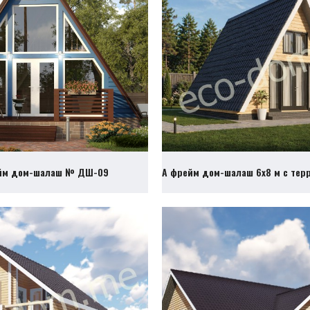
йм дом-шалаш № ДШ-09
А фрейм дом-шалаш 6х8 м с те