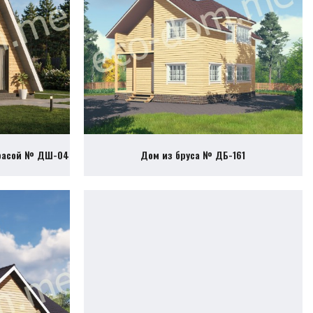
ррасой № ДШ-04
Дом из бруса № ДБ-161