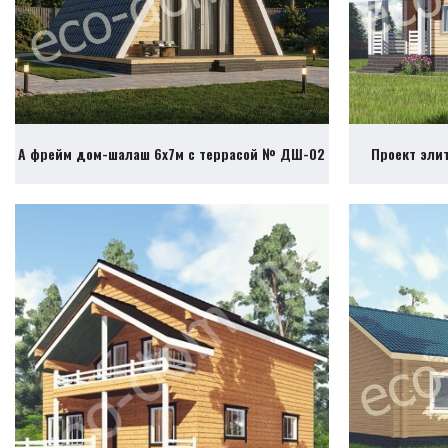
А фрейм дом-шалаш 6х7м с террасой № ДШ-02
Проект эли