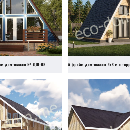
йм дом-шалаш № ДШ-09
А фрейм дом-шалаш 6х8 м с те