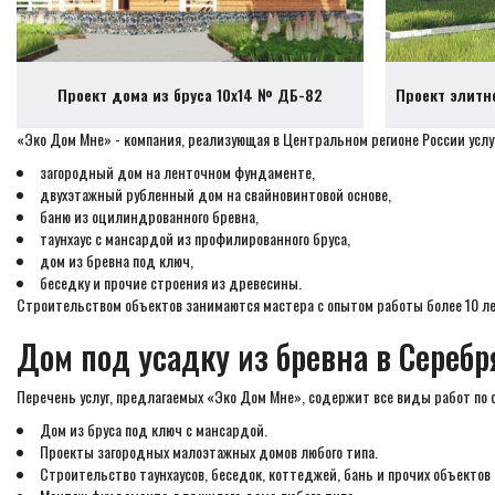
Проект дома из бруса 10х14 № ДБ-82
Проект элитн
«Эко Дом Мне» - компания, реализующая в Центральном регионе России услуг
загородный дом на ленточном фундаменте,
двухэтажный рубленный дом на свайновинтовой основе,
баню из оцилиндрованного бревна,
таунхаус с мансардой из профилированного бруса,
дом из бревна под ключ,
беседку и прочие строения из древесины.
Строительством объектов занимаются мастера с опытом работы более 10 лет
Дом под усадку из бревна в Сереб
Перечень услуг, предлагаемых «Эко Дом Мне», содержит все виды работ по с
Дом из бруса под ключ с мансардой.
Проекты загородных малоэтажных домов любого типа.
Строительство таунхаусов, беседок, коттеджей, бань и прочих объектов 