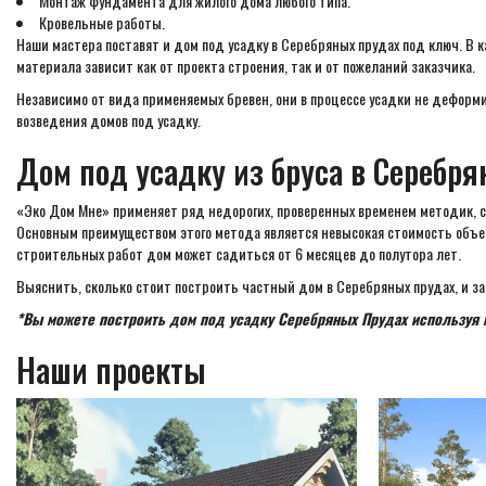
Монтаж фундамента для жилого дома любого типа.
Кровельные работы.
Наши мастера поставят и дом под усадку в Серебряных прудах под ключ. В 
материала зависит как от проекта строения, так и от пожеланий заказчика.
Независимо от вида применяемых бревен, они в процессе усадки не деформ
возведения домов под усадку.
Дом под усадку из бруса в Серебр
«Эко Дом Мне» применяет ряд недорогих, проверенных временем методик, со
Основным преимуществом этого метода является невысокая стоимость объект
строительных работ дом может садиться от 6 месяцев до полутора лет.
Выяснить, сколько стоит построить частный дом в Серебряных прудах, и зап
*Вы можете построить дом под усадку Серебряных Прудах используя 
Наши проекты