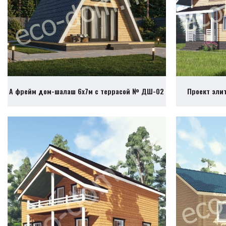
А фрейм дом-шалаш 6х7м с террасой № ДШ-02
Проект эли