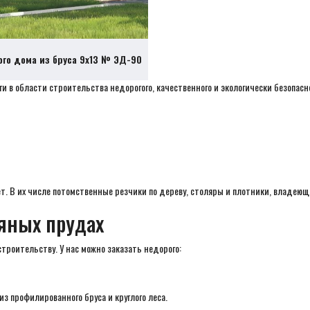
ого дома из бруса 9х13 № ЭД-90
и в области строительства недорогого, качественного и экологически безопас
. В их числе потомственные резчики по дереву, столяры и плотники, владеющ
ряных прудах
троительству. У нас можно заказать недорого:
из профилированного бруса и круглого леса.