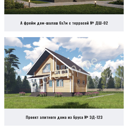
А фрейм дом-шалаш 6х7м с террасой № ДШ-02
Проект элитного дома из бруса № ЭД-123