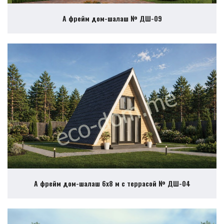
А фрейм дом-шалаш № ДШ-09
А фрейм дом-шалаш 6х8 м с террасой № ДШ-04