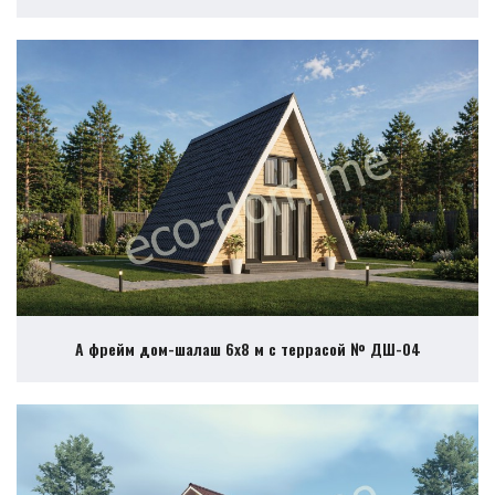
А фрейм дом-шалаш 6х8 м с террасой № ДШ-04