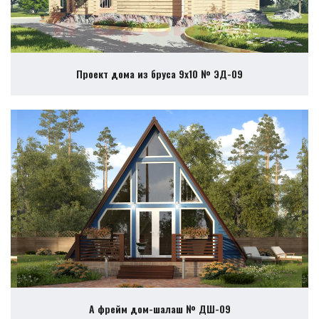
Проект дома из бруса 9х10 № ЭД-09
А фрейм дом-шалаш № ДШ-09