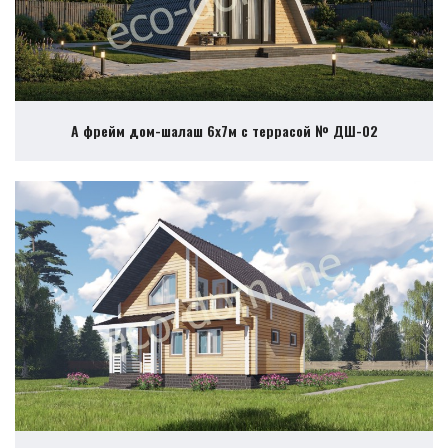
А фрейм дом-шалаш 6х7м с террасой № ДШ-02