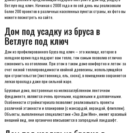
Ветлуге под ключ. Начиная с 2008 года и по сей день мы реализовали
более 200 проектов в различных населенных пунктах страны, их фото вы
можете посмотреть на сайте.
Дом под усадку из бруса в
Ветлуге под ключ
Дом из профилированного бруса под ключ – это жилище, которое в
холодное время года подарит вам тепло, тем самым позволив отлично
сэкономить на отоплении. При этом в таком доме комфортно и летом: за
счет низкой теплопроводимости хвойной древесины, использующейся
при строительстве (лиственница, ель, сосна), в помещениях сохраняется
легкая прохлада даже при сильной жаре.
Брусовые дома, построенные на мелкозаглубленном ленточном
фундаменте, являются очень прочными, надежными и долговечными.
Особенности стройматериала позволяют реализовывать проекты
различной этажности и планировки (с мансардой, верандой, флигелем).
Объекты, выполненные специалистами «Эко Дом Мне», имеют красивый
внешний вид, они органично вписываются в загородный ландшафт.