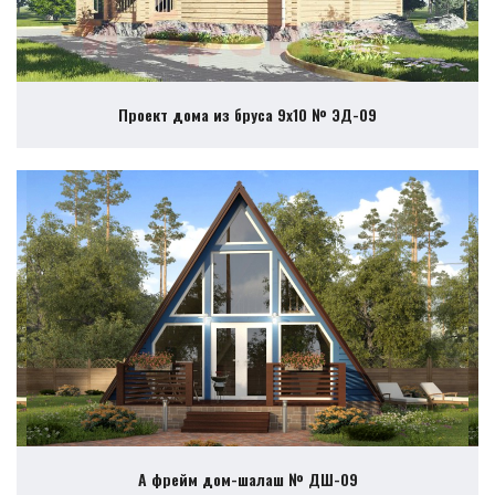
Проект дома из бруса 9х10 № ЭД-09
А фрейм дом-шалаш № ДШ-09