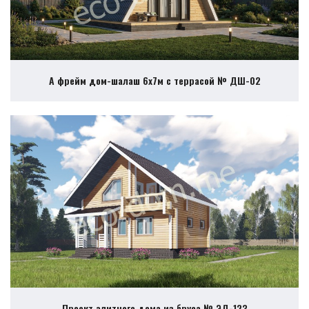
А фрейм дом-шалаш 6х7м с террасой № ДШ-02
Проект элитного дома из бруса № ЭД-123