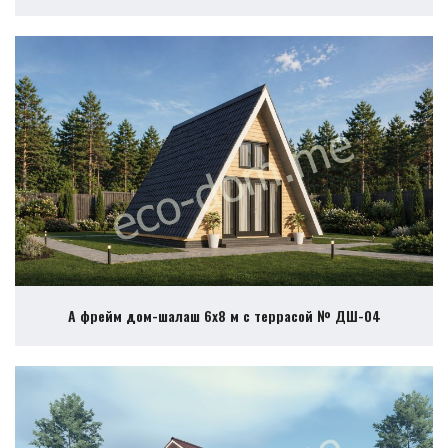
А фрейм дом-шалаш 6х8 м с террасой № ДШ-04