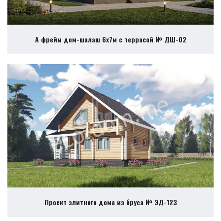
А фрейм дом-шалаш 6х7м с террасой № ДШ-02
Проект элитного дома из бруса № ЭД-123