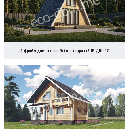
А фрейм дом-шалаш 6х7м с террасой № ДШ-02