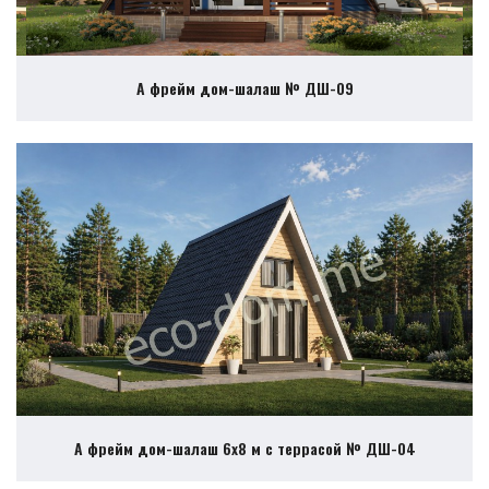
А фрейм дом-шалаш № ДШ-09
А фрейм дом-шалаш 6х8 м с террасой № ДШ-04