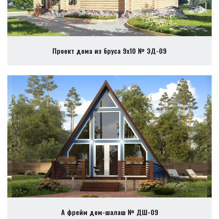
Проект дома из бруса 9х10 № ЭД-09
А фрейм дом-шалаш № ДШ-09