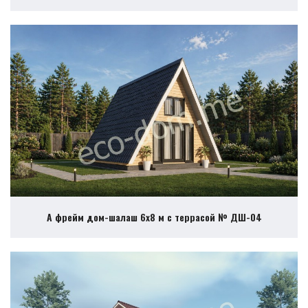
А фрейм дом-шалаш 6х8 м с террасой № ДШ-04