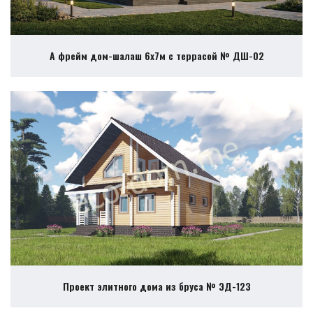
А фрейм дом-шалаш 6х7м с террасой № ДШ-02
Проект элитного дома из бруса № ЭД-123